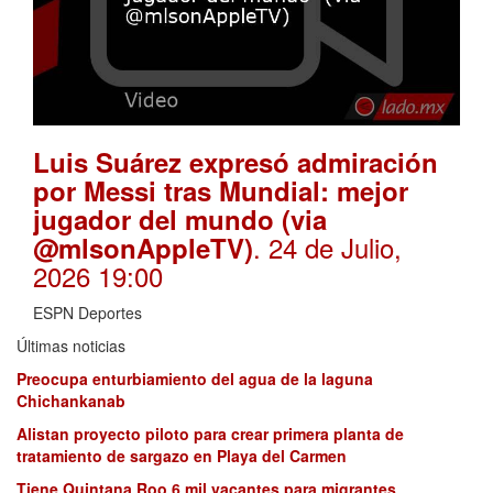
Luis Suárez expresó admiración
por Messi tras Mundial: mejor
jugador del mundo (via
. 24 de Julio,
@mlsonAppleTV)
2026 19:00
ESPN Deportes
Últimas noticias
Preocupa enturbiamiento del agua de la laguna
Chichankanab
Alistan proyecto piloto para crear primera planta de
tratamiento de sargazo en Playa del Carmen
Tiene Quintana Roo 6 mil vacantes para migrantes