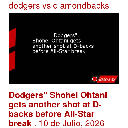
dodgers vs diamondbacks
Dodgers" Shohei Ohtani
gets another shot at D-
backs before All-Star
break
. 10 de Julio, 2026