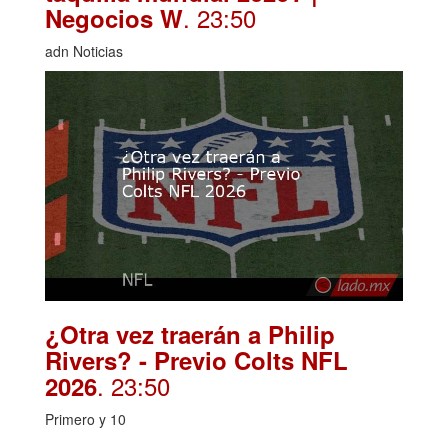
. 23:50
Negocios W
adn Noticias
¿Otra vez traerán a Philip
Rivers? - Previo Colts NFL
. 23:50
2026
Primero y 10