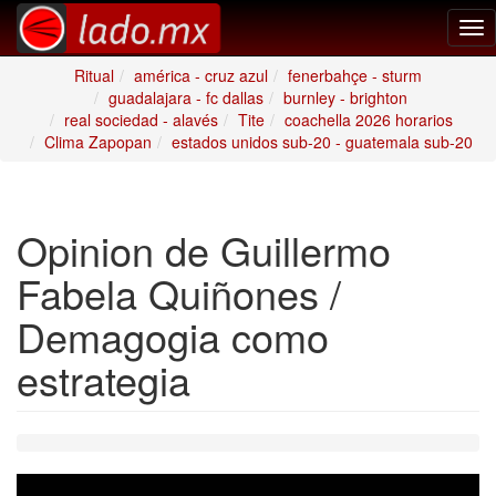
Tog
nav
Ritual
américa - cruz azul
fenerbahçe - sturm
guadalajara - fc dallas
burnley - brighton
real sociedad - alavés
Tite
coachella 2026 horarios
Clima Zapopan
estados unidos sub-20 - guatemala sub-20
Opinion de Guillermo
Fabela Quiñones /
Demagogia como
estrategia