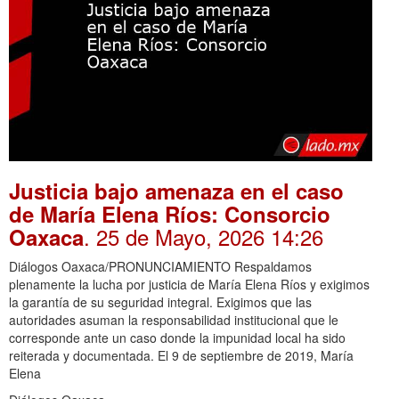
Justicia bajo amenaza en el caso
de María Elena Ríos: Consorcio
. 25 de Mayo, 2026 14:26
Oaxaca
Diálogos Oaxaca/PRONUNCIAMIENTO Respaldamos
plenamente la lucha por justicia de María Elena Ríos y exigimos
la garantía de su seguridad integral. Exigimos que las
autoridades asuman la responsabilidad institucional que le
corresponde ante un caso donde la impunidad local ha sido
reiterada y documentada. El 9 de septiembre de 2019, María
Elena