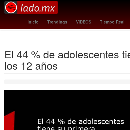
c
Los Angeles Dodgers
Fiesta de quince años
Juan Román 
Inicio
Trendings
VIDEOS
Tiempo Real
El 44 % de adolescentes ti
los 12 años