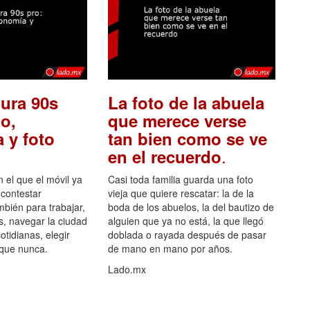
ura 90s
La foto de la abuela
o,
que merece verse
 y foto
tan bien como se ve
.
en el recuerdo
el que el móvil ya
Casi toda familia guarda una foto
 contestar
vieja que quiere rescatar: la de la
mbién para trabajar,
boda de los abuelos, la del bautizo de
s, navegar la ciudad
alguien que ya no está, la que llegó
otidianas, elegir
doblada o rayada después de pasar
 que nunca.
de mano en mano por años.
Lado.mx