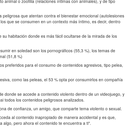
o animal o zoofilia (relaciones íntimas con animales), y de tipo
s peligrosa que atentan contra el bienestar emocional (autolesiones
n los que se consumen en un contexto más íntimo, es decir, dentro
su habitación donde es más fácil ocultarse de la mirada de los
sumir en soledad son los pornográficos (55,3 %), los temas de
imal (51,8 %)
ios preferidos para el consumo de contenidos agresivos, tipo pelea,
resiva, como las peleas, el 53 % opta por consumirlos en compañía
e donde se accede a contenido violento dentro de un videojuego, y
si todos los contenidos peligrosos analizados.
sona de confianza, un amigo, que comparte tema violento o sexual.
cceda al contenido inapropiado de manera accidental y es que,
 algo, pero ahora el contenido te encuentra a ti".