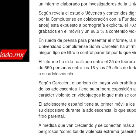
un informe elaborado por investigadores de la Un
Según revela el estudio 'Jóvenes y contenidos digita
por la Complutense en colaboración con la Fundac
años) está expuesto a pornografía explícita, el 70
grabados en el móvil) y un 68,2 % a contenido vio
En rueda de prensa para presentar el informe, la i
Universidad Complutense Sonia Carcelén ha afirmad
ningún tipo de filtro o control parental por lo que
El informe ha sido realizado entre el 25 de febre
de 650 personas entre los 16 y los 29 años de to
a su adolescencia.
Según Carcelén, el periodo de mayor vulnerabilida
de los adolescentes tiene su primera exposición a
carácter violento en videojuegos lo que más se c
El adolescente español tiene su primer móvil a los
su dispositivo durante la adolescencia, lo que su
filtro parental.
A medida que van creciendo y se conectan más a 
peligrosos "como los de violencia extrema (asesinat