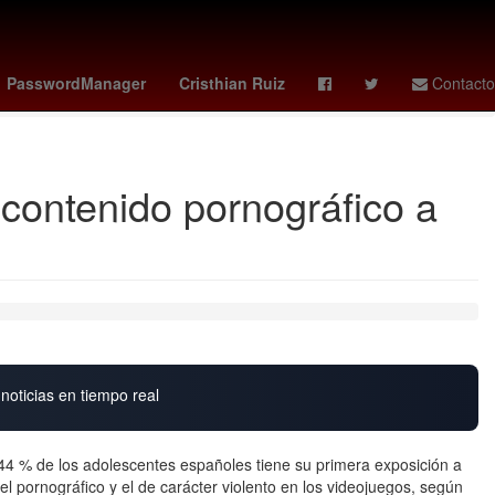
de Justicia del Estado de Zacatecas
Catedral
Sergio Mattarella
PasswordManager
Cristhian Ruiz
Contacto
 contenido pornográfico a
noticias en tiempo real
 44 % de los adolescentes españoles tiene su primera exposición a
l pornográfico y el de carácter violento en los videojuegos, según