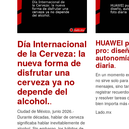
Día Internacional
HUAWEI p
pro: diseñ
de la Cerveza: la
autonomía
nueva forma de
.
diaria
disfrutar una
En un momento en 
cerveza ya no
no sirve solo para
mensajes, sino ta
depende del
registrar recuerdo
alcohol.
.
y resolver tareas c
bien importa más
Ciudad de México, junio 2026.-
Lado.mx
Durante décadas, hablar de cerveza
significaba hablar inevitablemente de
alcohol. Sin embargo, los hábitos de