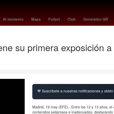
Riquelme
Ciudad Victoria
Heroica Matamoros
Fiscalía General 
Al momento
Mapa
Futbol
Club
Generador QR
Contenido descargable
ene su primera exposición a
💙 Suscríbete a nuestras notificaciones y obtén 
Madrid, 19 may (EFE).- Entre los 12 y 13 años, el
contenidos peligrosos e inadecuados, destacando e