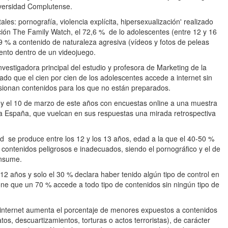
iversidad Complutense.
les: pornografía, violencia explícita, hipersexualización' realizado
ión The Family Watch, el 72,6 % de lo adolescentes (entre 12 y 16
,9 % a contenido de naturaleza agresiva (vídeos y fotos de peleas
lento dentro de un videojuego.
nvestigadora principal del estudio y profesora de Marketing de la
o que el cien por cien de los adolescentes accede a internet sin
 visionan contenidos para los que no están preparados.
ro y el 10 de marzo de este años con encuestas online a una muestra
da España, que vuelcan en sus respuestas una mirada retrospectiva
d se produce entre los 12 y los 13 años, edad a la que el 40-50 %
 contenidos peligrosos e inadecuados, siendo el pornográfico y el de
onsume.
 12 años y solo el 30 % declara haber tenido algún tipo de control en
pone que un 70 % accede a todo tipo de contenidos sin ningún tipo de
internet aumenta el porcentaje de menores expuestos a contenidos
os, descuartizamientos, torturas o actos terroristas), de carácter