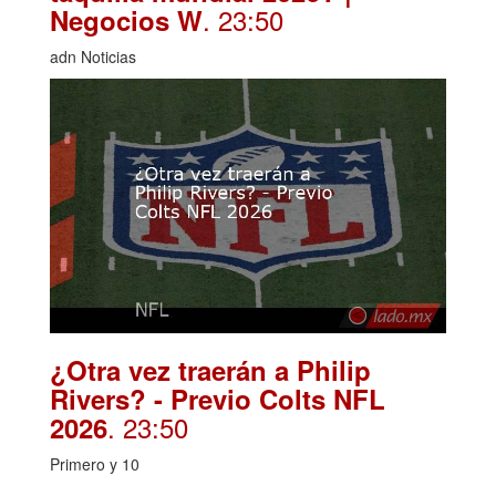
. 23:50
Negocios W
adn Noticias
¿Otra vez traerán a Philip
Rivers? - Previo Colts NFL
. 23:50
2026
Primero y 10