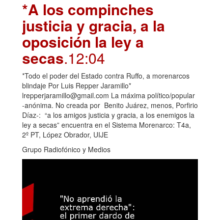
*A los compinches
justicia y gracia, a la
oposición la ley a
secas
.12:04
*Todo el poder del Estado contra Ruffo, a morenarcos
blindaje Por Luis Repper Jaramillo*
lrepperjaramillo@gmail.com La máxima político/popular
-anónima. No creada por Benito Juárez, menos, Porfirio
Díaz-: “a los amigos justicia y gracia, a los enemigos la
ley a secas” encuentra en el Sistema Morenarco: T4a,
2º PT, López Obrador, UIJE
Grupo Radiofónico y Medios