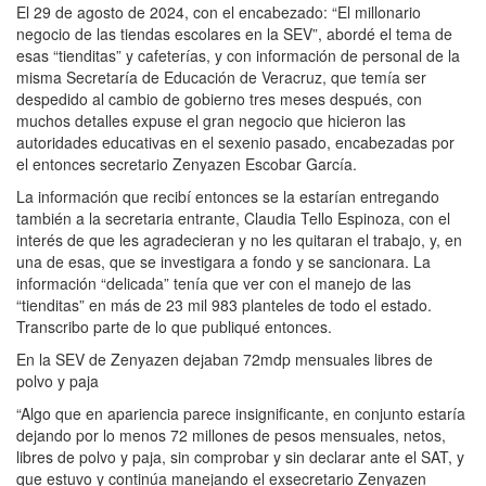
El 29 de agosto de 2024, con el encabezado: “El millonario
negocio de las tiendas escolares en la SEV”, abordé el tema de
esas “tienditas” y cafeterías, y con información de personal de la
misma Secretaría de Educación de Veracruz, que temía ser
despedido al cambio de gobierno tres meses después, con
muchos detalles expuse el gran negocio que hicieron las
autoridades educativas en el sexenio pasado, encabezadas por
el entonces secretario Zenyazen Escobar García.
La información que recibí entonces se la estarían entregando
también a la secretaria entrante, Claudia Tello Espinoza, con el
interés de que les agradecieran y no les quitaran el trabajo, y, en
una de esas, que se investigara a fondo y se sancionara. La
información “delicada” tenía que ver con el manejo de las
“tienditas” en más de 23 mil 983 planteles de todo el estado.
Transcribo parte de lo que publiqué entonces.
En la SEV de Zenyazen dejaban 72mdp mensuales libres de
polvo y paja
“Algo que en apariencia parece insignificante, en conjunto estaría
dejando por lo menos 72 millones de pesos mensuales, netos,
libres de polvo y paja, sin comprobar y sin declarar ante el SAT, y
que estuvo y continúa manejando el exsecretario Zenyazen