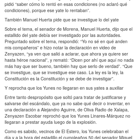
pidió “saber cómo lo rentó en esas condiciones (no aclaró qué
condiciones), porque ese yate lo rentaban”.
También Manuel Huerta pide que se investigue lo del yate
Sobre el tema, el senador de Morena, Manuel Huerta, dijo que el
estallido del yate debía ser investigado por las autoridades.
Preguntado sobre el tema, respondió: “Yo no sé en qué anden
mis compañeros” e hizo notar la declaración en video de
Zenyazen, “ya ven que salió a aclarar, que ahora ya quiere ser
hasta héroe nacional”, y remató: “Dicen por ahí que aquí no nada
más hay que ser bueno, también hay que serlo de verdad”. “Que
se investigue, que se investigue ese caso. La ley es la ley, la
Constitución es la Constitución y se debe de investigar”.
Y reprocha que los Yunes no llegaran en sus yates a auxiliar
Entre tanto despropósito que soltó para tratar de justificarse y
salvarse del escándalo, que ya no sabe qué decir o inventar, en
una declaración a Alejandro Aguirre, de Oliva Radio de Xalapa,
Zenyazen Escobar reprochó que los Yunes Linares-Márquez no
llegaran a prestar ayuda luego de la explosión.
Como es sabido, vecinos de El Estero, los Yunes celebraban el
día y a la hora del estadillo el cumpleaños 50 del senador Miguel