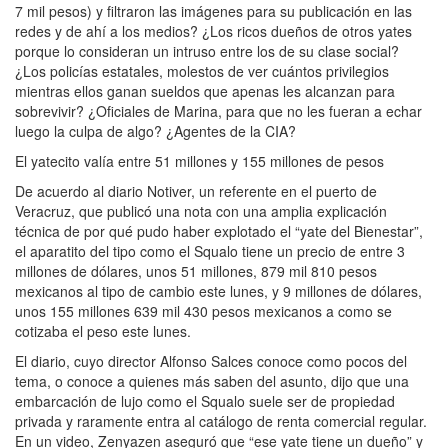
7 mil pesos) y filtraron las imágenes para su publicación en las
redes y de ahí a los medios? ¿Los ricos dueños de otros yates
porque lo consideran un intruso entre los de su clase social?
¿Los policías estatales, molestos de ver cuántos privilegios
mientras ellos ganan sueldos que apenas les alcanzan para
sobrevivir? ¿Oficiales de Marina, para que no les fueran a echar
luego la culpa de algo? ¿Agentes de la CIA?
El yatecito valía entre 51 millones y 155 millones de pesos
De acuerdo al diario Notiver, un referente en el puerto de
Veracruz, que publicó una nota con una amplia explicación
técnica de por qué pudo haber explotado el “yate del Bienestar”,
el aparatito del tipo como el Squalo tiene un precio de entre 3
millones de dólares, unos 51 millones, 879 mil 810 pesos
mexicanos al tipo de cambio este lunes, y 9 millones de dólares,
unos 155 millones 639 mil 430 pesos mexicanos a como se
cotizaba el peso este lunes.
El diario, cuyo director Alfonso Salces conoce como pocos del
tema, o conoce a quienes más saben del asunto, dijo que una
embarcación de lujo como el Squalo suele ser de propiedad
privada y raramente entra al catálogo de renta comercial regular.
En un video, Zenyazen aseguró que “ese yate tiene un dueño” y