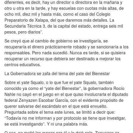
diferentes, es decir, hay un director o directora en la mañana y
otro u otra en la tarde, y hay escuelas con cuotas más altas, de
ocho mil, diez mil y hasta más, como el caso del Colegio
Preparatorio de Xalapa, del que daremos más detalles. La
Secundaria Técnica 3, de la capital del estado, entrega seis mil
pesos, pero diarios”.
Se creyó que al cambio de gobierno se investigaría, se
recuperaría el dinero prácticamente robado y se sancionaría a los
responsables. Pero nada sucedió. Nunca es tarde, si se quisiera
recuperar un recurso que debiera ser destinado a mejorar los
centros educativos.
La Gobernadora se zafa del tema del yate del Bienestar
Sobre el yate Squalo, o lo que fue el yate Squalo, también
conocido ya como el “yate del Bienestar”, la gobernadora Rocío
Nahle no cayó en el juego en el que quiso involucrarla el diputado
federal Zenyazen Escobar García, con el evidente propósito de
querer salvarse del escándalo en el que está envuelto.
Preguntada sobre el tema este lunes, se limitó a decir que:
“Todavía no me informan y por protocolo se tiene que investigar,
se está investigando”. Y ni una palabra más.
O sea, no metió las manos por él y lo dejó solo. Zenyazen es