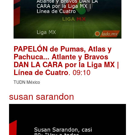
PAPELÓN de Pumas, Atlas y
Pachuca... Atlante y Bravos
DAN LA CARA por la Liga MX |
. 09:10
Línea de Cuatro
TUDN México
susan sarandon