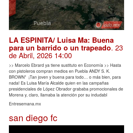
LA ESPINITA/ Luisa Ma: Buena
. 23
para un barrido o un trapeado
de Abril, 2026 14:00
>> Marcelo Ebrard ya tiene sustituto en Economía >> Hasta
con pistoleros compran medios en Puebla ANDY S. K.
BROWN* ¡Tan joven y buena para todo… o más bien, para
nada! Es Luisa María Alcalde quien en las campañas
presidenciales de López Obrador grababa promocionales de
Morena y, claro, llamaba la atención por su indudabl
Entresemana.mx
san diego fc