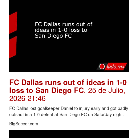
FC Dallas runs out of ideas in 1-0
. 25 de Julio,
loss to San Diego FC
2026 21:46
FC Dallas lost goalkeeper Daniel to injury early and got badly
outshot in a 1-0 defeat at San Diego FC on Saturday night.
BigSoccer.com