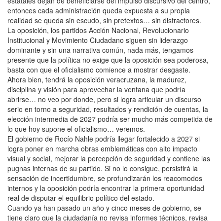
estatales dejan de beneficiarse del impulso discursivo del centro,
entonces cada administración queda expuesta a su propia
realidad se queda sin escudo, sin pretextos… sin distractores.
La oposición, los partidos Acción Nacional, Revolucionario
Institucional y Movimiento Ciudadano siguen sin liderazgo
dominante y sin una narrativa común, nada más, tengamos
presente que la política no exige que la oposición sea poderosa,
basta con que el oficialismo comience a mostrar desgaste.
Ahora bien, tendrá la oposición veracruzana, la madurez,
disciplina y visión para aprovechar la ventana que podría
abrirse… no veo por donde, pero si logra articular un discurso
serio en torno a seguridad, resultados y rendición de cuentas, la
elección intermedia de 2027 podría ser mucho más competida de
lo que hoy supone el oficialismo… veremos.
El gobierno de Rocío Nahle podría llegar fortalecido a 2027 si
logra poner en marcha obras emblemáticas con alto impacto
visual y social, mejorar la percepción de seguridad y contiene las
pugnas internas de su partido. Si no lo consigue, persistirá la
sensación de incertidumbre, se profundizarán los reacomodos
internos y la oposición podría encontrar la primera oportunidad
real de disputar el equilibrio político del estado.
Cuando ya han pasado un año y cinco meses de gobierno, se
tiene claro que la ciudadanía no revisa informes técnicos, revisa