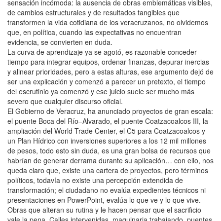
sensación incómoda: la ausencia de obras emblemáticas visibles,
de cambios estructurales y de resultados tangibles que
transformen la vida cotidiana de los veracruzanos, no olvidemos
que, en política, cuando las expectativas no encuentran
evidencia, se convierten en duda.
La curva de aprendizaje ya se agotó, es razonable conceder
tiempo para integrar equipos, ordenar finanzas, depurar inercias
y alinear prioridades, pero a estas alturas, ese argumento dejó de
ser una explicación y comenzó a parecer un pretexto, el tiempo
del escrutinio ya comenzó y ese juicio suele ser mucho más
severo que cualquier discurso oficial.
El Gobierno de Veracruz, ha anunciado proyectos de gran escala:
el puente Boca del Río–Alvarado, el puente Coatzacoalcos III, la
ampliación del World Trade Center, el C5 para Coatzacoalcos y
un Plan Hídrico con inversiones superiores a los 12 mil millones
de pesos, todo esto sin duda, es una gran bolsa de recursos que
habrían de generar derrama durante su aplicación… con ello, nos
queda claro que, existe una cartera de proyectos, pero términos
políticos, todavía no existe una percepción extendida de
transformación; el ciudadano no evalúa expedientes técnicos ni
presentaciones en PowerPoint, evalúa lo que ve y lo que vive.
Obras que alteran su rutina y le hacen pensar que el sacrificio
vale la pena. Calles intervenidas, maquinaria trabajando, puentes