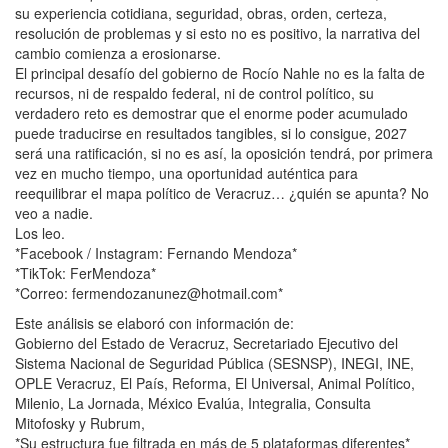
su experiencia cotidiana, seguridad, obras, orden, certeza,
resolución de problemas y si esto no es positivo, la narrativa del
cambio comienza a erosionarse.
El principal desafío del gobierno de Rocío Nahle no es la falta de
recursos, ni de respaldo federal, ni de control político, su
verdadero reto es demostrar que el enorme poder acumulado
puede traducirse en resultados tangibles, si lo consigue, 2027
será una ratificación, si no es así, la oposición tendrá, por primera
vez en mucho tiempo, una oportunidad auténtica para
reequilibrar el mapa político de Veracruz… ¿quién se apunta? No
veo a nadie.
Los leo.
*Facebook / Instagram: Fernando Mendoza*
*TikTok: FerMendoza*
*Correo: fermendozanunez@hotmail.com*
Este análisis se elaboró con información de:
Gobierno del Estado de Veracruz, Secretariado Ejecutivo del
Sistema Nacional de Seguridad Pública (SESNSP), INEGI, INE,
OPLE Veracruz, El País, Reforma, El Universal, Animal Político,
Milenio, La Jornada, México Evalúa, Integralia, Consulta
Mitofosky y Rubrum,
*Su estructura fue filtrada en más de 5 plataformas diferentes*