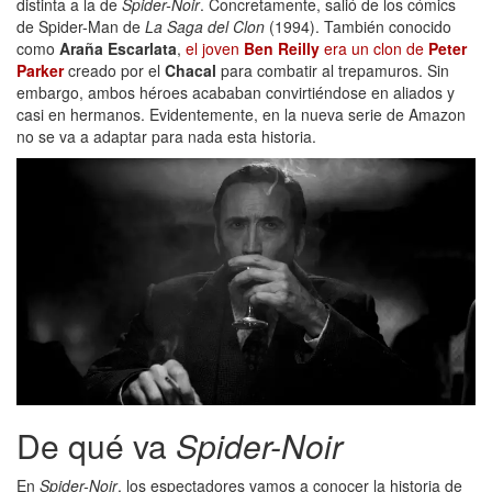
distinta a la de
Spider-Noir
. Concretamente, salió de los cómics
de Spider-Man de
La Saga del Clon
(1994). También conocido
como
Araña Escarlata
,
el joven
Ben Reilly
era un clon de
Peter
Parker
creado por el
Chacal
para combatir al trepamuros. Sin
embargo, ambos héroes acababan convirtiéndose en aliados y
casi en hermanos. Evidentemente, en la nueva serie de Amazon
no se va a adaptar para nada esta historia.
De qué va
Spider-Noir
En
Spider-Noir
, los espectadores vamos a conocer la historia de