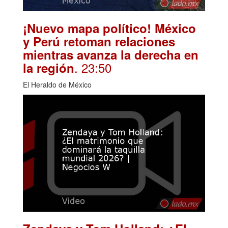
¡Nuevo mapa político! México
y Perú retoman relaciones
mientras avanza la derecha en
. 23:50
la región
El Heraldo de México