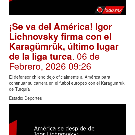
¡Se va del América! Igor
Lichnovsky firma con el
Karagümrük, último lugar
de la liga turca
. 06 de
Febrero, 2026 09:26
El defensor chileno dejó oficialmente al América para
continuar su carrera en el futbol europeo con el Karagümrük
de Turquía
Estadio Deportes