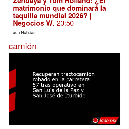
Zendaya y Tom Holland: ¿El
matrimonio que dominará la
taquilla mundial 2026? |
. 23:50
Negocios W
adn Noticias
camión