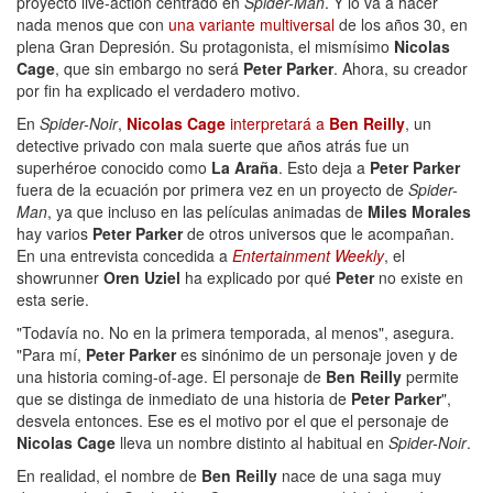
proyecto live-action centrado en
Spider-Man
. Y lo va a hacer
nada menos que con
una variante multiversal
de los años 30, en
plena Gran Depresión. Su protagonista, el mismísimo
Nicolas
Cage
, que sin embargo no será
Peter Parker
. Ahora, su creador
por fin ha explicado el verdadero motivo.
En
Spider-Noir
,
Nicolas Cage
interpretará a
Ben Reilly
, un
detective privado con mala suerte que años atrás fue un
superhéroe conocido como
La Araña
. Esto deja a
Peter Parker
fuera de la ecuación por primera vez en un proyecto de
Spider-
Man
, ya que incluso en las películas animadas de
Miles Morales
hay varios
Peter Parker
de otros universos que le acompañan.
En una entrevista concedida a
Entertainment Weekly
, el
showrunner
Oren Uziel
ha explicado por qué
Peter
no existe en
esta serie.
"Todavía no. No en la primera temporada, al menos", asegura.
"Para mí,
Peter Parker
es sinónimo de un personaje joven y de
una historia coming-of-age. El personaje de
Ben Reilly
permite
que se distinga de inmediato de una historia de
Peter Parker
",
desvela entonces. Ese es el motivo por el que el personaje de
Nicolas Cage
lleva un nombre distinto al habitual en
Spider-Noir
.
En realidad, el nombre de
Ben Reilly
nace de una saga muy