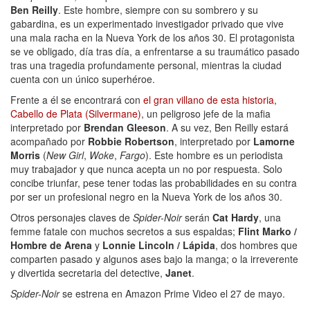
Ben Reilly
. Este hombre, siempre con su sombrero y su
gabardina, es un experimentado investigador privado que vive
una mala racha en la Nueva York de los años 30. El protagonista
se ve obligado, día tras día, a enfrentarse a su traumático pasado
tras una tragedia profundamente personal, mientras la ciudad
cuenta con un único superhéroe.
Frente a él se encontrará con
el gran villano de esta historia,
Cabello de Plata (Silvermane)
, un peligroso jefe de la mafia
interpretado por
Brendan Gleeson
. A su vez, Ben Reilly estará
acompañado por
Robbie Robertson
, interpretado por
Lamorne
Morris
(
New Girl
,
Woke
,
Fargo
). Este hombre es un periodista
muy trabajador y que nunca acepta un no por respuesta. Solo
concibe triunfar, pese tener todas las probabilidades en su contra
por ser un profesional negro en la Nueva York de los años 30.
Otros personajes claves de
Spider-Noir
serán
Cat Hardy
, una
femme fatale con muchos secretos a sus espaldas;
Flint Marko /
Hombre de Arena
y
Lonnie Lincoln / Lápida
, dos hombres que
comparten pasado y algunos ases bajo la manga; o la irreverente
y divertida secretaria del detective,
Janet
.
Spider-Noir
se estrena en Amazon Prime Video el 27 de mayo.