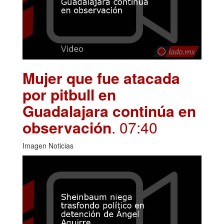
Mujer que fue atacada
por pitbull en
Guadalajara continúa en
observación
. 07:40
Imagen Noticias