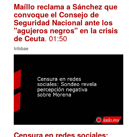
Maíllo reclama a Sánchez que
convoque el Consejo de
Seguridad Nacional ante los
"agujeros negros" en la crisis
. 01:50
de Ceuta
Infobae
Censura en redes sociales: