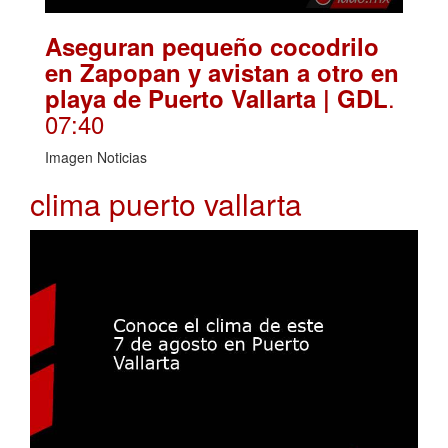
Aseguran pequeño cocodrilo
en Zapopan y avistan a otro en
.
playa de Puerto Vallarta | GDL
07:40
Imagen Noticias
clima puerto vallarta