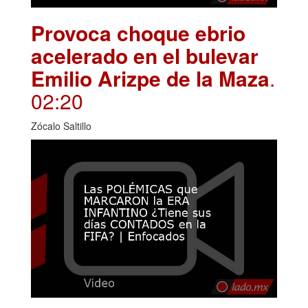
Provoca choque ebrio
acelerado en el bulevar
Emilio Arizpe de la Maza
.
02:20
Zócalo Saltillo