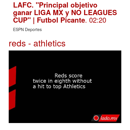
LAFC. "Principal objetivo
ganar LIGA MX y NO LEAGUES
. 02:20
CUP" | Futbol Picante
ESPN Deportes
reds - athletics