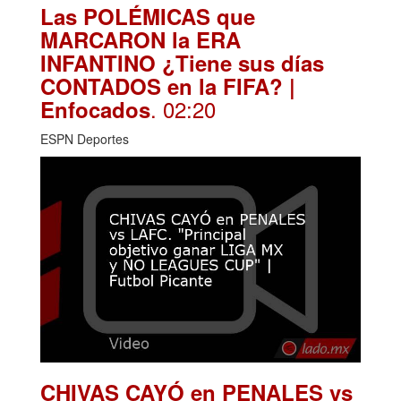
Las POLÉMICAS que
MARCARON la ERA
INFANTINO ¿Tiene sus días
CONTADOS en la FIFA? |
. 02:20
Enfocados
ESPN Deportes
CHIVAS CAYÓ en PENALES vs