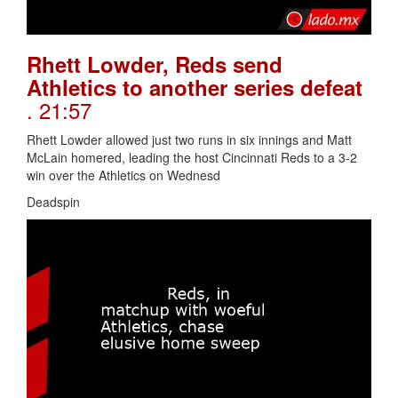
Rhett Lowder, Reds send
Athletics to another series defeat
. 21:57
Rhett Lowder allowed just two runs in six innings and Matt
McLain homered, leading the host Cincinnati Reds to a 3-2
win over the Athletics on Wednesd
Deadspin