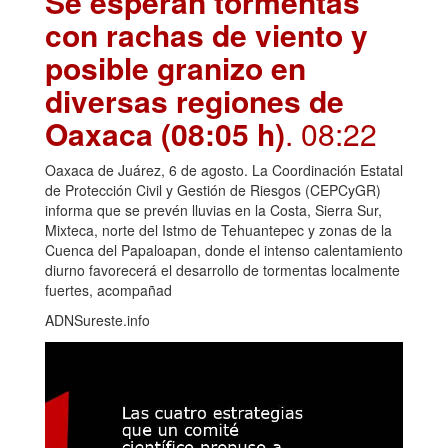
Se esperan tormentas
con rachas de viento y
posible granizo en
diversas regiones de
Oaxaca (08:05 h)
. 08:22
Oaxaca de Juárez, 6 de agosto. La Coordinación Estatal
de Protección Civil y Gestión de Riesgos (CEPCyGR)
informa que se prevén lluvias en la Costa, Sierra Sur,
Mixteca, norte del Istmo de Tehuantepec y zonas de la
Cuenca del Papaloapan, donde el intenso calentamiento
diurno favorecerá el desarrollo de tormentas localmente
fuertes, acompañad
ADNSureste.info