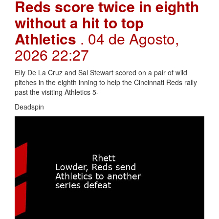
Reds score twice in eighth
without a hit to top
Athletics
. 04 de Agosto,
2026 22:27
Elly De La Cruz and Sal Stewart scored on a pair of wild
pitches in the eighth inning to help the Cincinnati Reds rally
past the visiting Athletics 5-
Deadspin