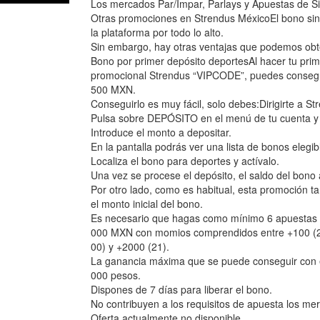
Los mercados Par/Impar, Parlays y Apuestas de Si
Otras promociones en Strendus MéxicoEl bono sin
la plataforma por todo lo alto.
Sin embargo, hay otras ventajas que podemos obt
Bono por primer depósito deportesAl hacer tu prim
promocional Strendus “VIPCODE”, puedes consegu
500 MXN.
Conseguirlo es muy fácil, solo debes:Dirigirte a St
Pulsa sobre DEPÓSITO en el menú de tu cuenta y e
Introduce el monto a depositar.
En la pantalla podrás ver una lista de bonos elegibl
Localiza el bono para deportes y actívalo.
Una vez se procese el depósito, el saldo del bono
Por otro lado, como es habitual, esta promoción t
el monto inicial del bono.
Es necesario que hagas como mínimo 6 apuestas
000 MXN con momios comprendidos entre +100 (2
00) y +2000 (21).
La ganancia máxima que se puede conseguir con 
000 pesos.
Dispones de 7 días para liberar el bono.
No contribuyen a los requisitos de apuesta los me
Oferta actualmente no disponible.