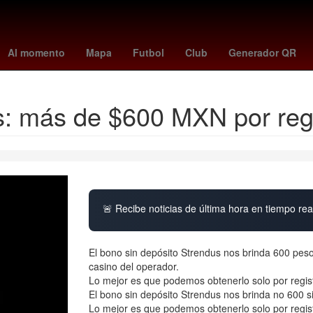
scalientes
casas infonavit o viviendas recuperadas
Senador
202
Al momento
Mapa
Futbol
Club
Generador QR
s: más de $600 MXN por regi
🚨 Recibe noticias de última hora en tiempo real
El bono sin depósito Strendus nos brinda 600 peso
casino del operador.
Lo mejor es que podemos obtenerlo solo por regist
El bono sin depósito Strendus nos brinda no 600 
Lo mejor es que podemos obtenerlo solo por regist