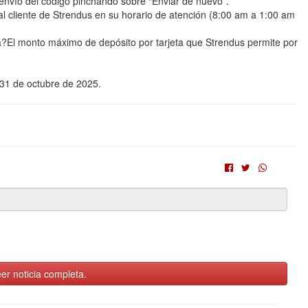
envío del código pinchando sobre “Enviar de nuevo”.
al cliente de Strendus en su horario de atención (8:00 am a 1:00 am
?El monto máximo de depósito por tarjeta que Strendus permite por
 31 de octubre de 2025.
er noticia completa.