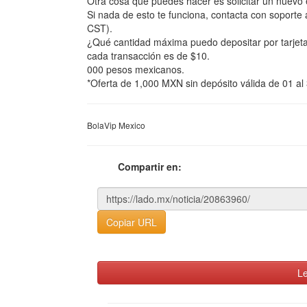
Otra cosa que puedes hacer es solicitar un nuevo 
Si nada de esto te funciona, contacta con soporte 
CST).
¿Qué cantidad máxima puedo depositar por tarjeta
cada transacción es de $10.
000 pesos mexicanos.
*Oferta de 1,000 MXN sin depósito válida de 01 al
BolaVip Mexico
Compartir en:
Copiar URL
Le