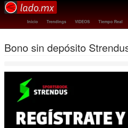
Argentina
Livia Brito
Metrorrey
Agua
Inicio
Trendings
VIDEOS
Tiempo Real
Bono sin depósito Strendu