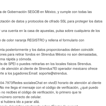
ría de Gobernación SEGOB en México, y cumple con todas las
iptación de datos y protocolos de cifrado SSL para proteger los datos
una cuenta en la casa de apuestas, pulsa sobre cualquiera de los
tón de color naranja REGISTRO y rellena el formulario con
nta posteriormente y los datos proporcionados deben coincidir.
ones para retirar fondos en Strendus México no son demasiadas,
forma rápida y cómoda.
és de SPEI o puedes retirarlas en los locales físicos Strendus.
de atención al cliente de Strendus?El operador mexicano ofrece
rte a los jugadores:Email: soporte@strendus.
-7973Redes socialesChat en vivoEl horario de atención al cliente
o me llega el mensaje con el código de verificación, ¿qué puedo
o recibes el código de verificación, lo primero que te
úmero correcto de celular.
i hubiera ido a parar allá.