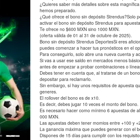
¿Quieres saber más detalles sobre esta magnífica
hemos preparado.
¿Qué ofrece el bono sin depósito Strendus?Solo po
activar el bono sin depósito Strendus para apuesta
Te ofrece no $600 MXN sino 1000 MXN.
(oferta válida de 01 al 31 de octubre de 2025).
Bono sin depósito Strendus DeportesSi eres aficio
puedes comenzar a hacer tus pronósticos en el ope
Para conseguirlo, solo abre una nueva cuenta y ac
Si vas a usar ese saldo en mercados menos básico
antes de empezar a probar combinaciones o líneas
Debes tener en cuenta que, al tratarse de un bon
depositar para reclamarlo.
Sin embargo, sí hay unos requisitos de apuesta qu
generes.
El rollover del bono es de x10.
Es decir, debes jugar 10 veces el monto del bono.
Es necesario hacer como mínimo 6 apuestas de 
000 MXN.
Las apuestas deben tener momios entre +100 y +
La ganancia máxima que puedes generar con el b
Dispones de 15 días para cumplir con los requisit