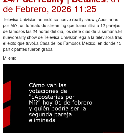
de Febrero, 2026 11:25
Televisa Univisión anunció su nuevo reality show ¿Apostarías
por Mí?, un formato de streaming que transmitirá a 12 parejas
de famosos las 24 horas del día, los siete días de la semana.El
nuevoreality show de Televisa Univisiónllega a la televisora tras
el éxito que tuvoLa Casa de los Famosos México, en donde 15
participantes fueron graba
Milenio