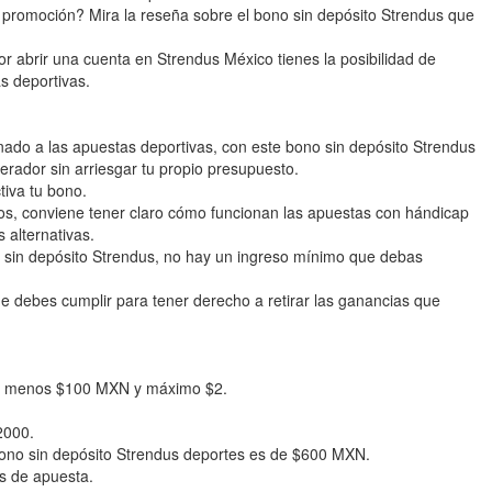
 promoción? Mira la reseña sobre el bono sin depósito Strendus que
r abrir una cuenta en Strendus México tienes la posibilidad de
s deportivas.
nado a las apuestas deportivas, con este bono sin depósito Strendus
rador sin arriesgar tu propio presupuesto.
tiva tu bono.
s, conviene tener claro cómo funcionan las apuestas con hándicap
 alternativas.
o sin depósito Strendus, no hay un ingreso mínimo que debas
e debes cumplir para tener derecho a retirar las ganancias que
al menos $100 MXN y máximo $2.
2000.
ono sin depósito Strendus deportes es de $600 MXN.
os de apuesta.