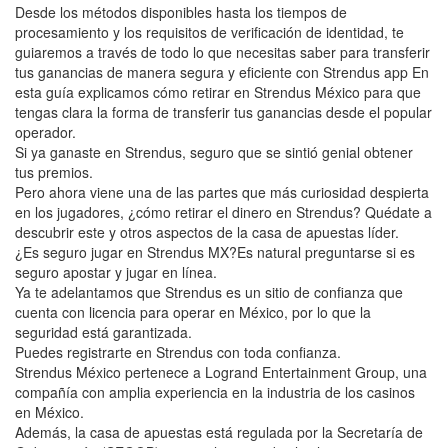
Desde los métodos disponibles hasta los tiempos de
procesamiento y los requisitos de verificación de identidad, te
guiaremos a través de todo lo que necesitas saber para transferir
tus ganancias de manera segura y eficiente con Strendus app En
esta guía explicamos cómo retirar en Strendus México para que
tengas clara la forma de transferir tus ganancias desde el popular
operador.
Si ya ganaste en Strendus, seguro que se sintió genial obtener
tus premios.
Pero ahora viene una de las partes que más curiosidad despierta
en los jugadores, ¿cómo retirar el dinero en Strendus? Quédate a
descubrir este y otros aspectos de la casa de apuestas líder.
¿Es seguro jugar en Strendus MX?Es natural preguntarse si es
seguro apostar y jugar en línea.
Ya te adelantamos que Strendus es un sitio de confianza que
cuenta con licencia para operar en México, por lo que la
seguridad está garantizada.
Puedes registrarte en Strendus con toda confianza.
Strendus México pertenece a Logrand Entertainment Group, una
compañía con amplia experiencia en la industria de los casinos
en México.
Además, la casa de apuestas está regulada por la Secretaría de