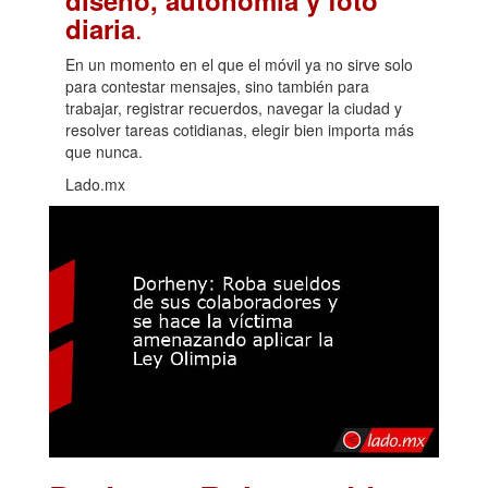
diseño, autonomía y foto
.
diaria
En un momento en el que el móvil ya no sirve solo
para contestar mensajes, sino también para
trabajar, registrar recuerdos, navegar la ciudad y
resolver tareas cotidianas, elegir bien importa más
que nunca.
Lado.mx