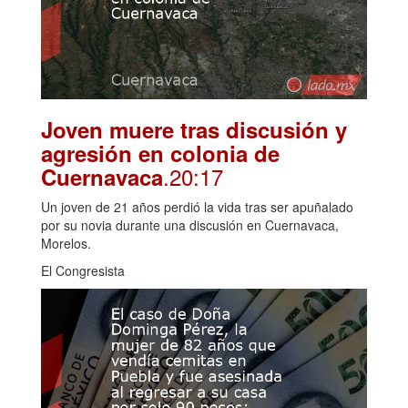
Joven muere tras discusión y
agresión en colonia de
.20:17
Cuernavaca
Un joven de 21 años perdió la vida tras ser apuñalado
por su novia durante una discusión en Cuernavaca,
Morelos.
El Congresista