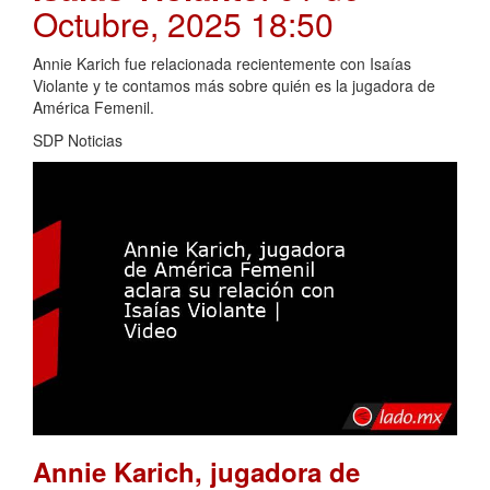
Octubre, 2025 18:50
Annie Karich fue relacionada recientemente con Isaías
Violante y te contamos más sobre quién es la jugadora de
América Femenil.
SDP Noticias
Annie Karich, jugadora de