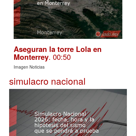
Aseguran la torre Lola en
. 00:50
Monterrey
Imagen Noticias
simulacro nacional