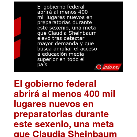
El gobierno federal
abrirá al menos 400 mil
lugares nuevos en
preparatorias durante
este sexenio, una meta
que Claudia Sheinbaum