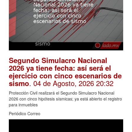
Segundo Simulacro Nacional
2026 ya tiene fecha: así será el
ejercicio con cinco escenarios de
. 04 de Agosto, 2026 20:32
sismo
Protección Civil realizará el Segundo Simulacro Nacional
2026 con cinco hipótesis sísmicas; ya está abierto el registro
para inmuebles
Periódico Correo