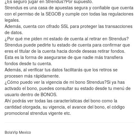
¿Es seguro jugar en Strendus?Por supuesto.
Strendus es una casa de apuestas segura y confiable que cuenta
con el permiso de la SEGOB y cumple con todas las regulaciones
legales.
Además, cuenta con cifrado SSL para proteger las transacciones
de datos.
¿Por qué me piden mi estado de cuenta al retirar en Strendus?
Strendus puede pedirte tu estado de cuenta para confirmar que
eres el titular de la cuenta hacia donde deseas retirar fondos.
Esta es la forma de asegurarse de que nadie más transfiera
fondos desde tu cuenta.
Además, al verificar tus datos facilitarás que los retiros se
procesen más rápidamente.
¿Cómo puedo ver la vigencia de mi bono Strendus?Si ya has
activado el bono, puedes consultar su estado desde tu menú de
usuario dentro de BONOS.
Ahí podrás ver todas las características del bono como la
cantidad otorgada, su vigencia, el avance del bono, el código
promocional strendus vigente etc.
BolaVip Mexico