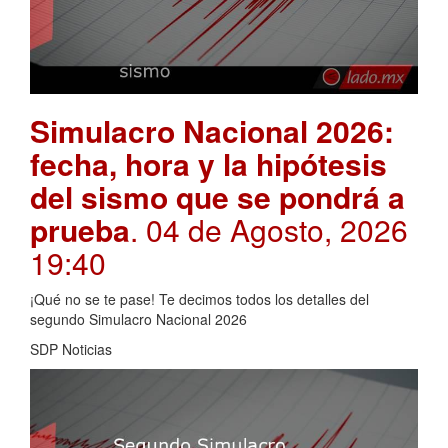
Simulacro Nacional 2026:
fecha, hora y la hipótesis
del sismo que se pondrá a
prueba
. 04 de Agosto, 2026
19:40
¡Qué no se te pase! Te decimos todos los detalles del
segundo Simulacro Nacional 2026
SDP Noticias