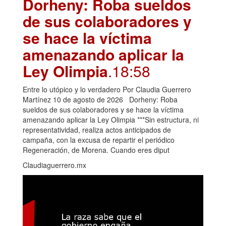
Dorheny: Roba sueldos
de sus colaboradores y
se hace la víctima
amenazando aplicar la
Ley Olimpia
.18:58
Entre lo utópico y lo verdadero Por Claudia Guerrero
Martínez 10 de agosto de 2026 Dorheny: Roba
sueldos de sus colaboradores y se hace la víctima
amenazando aplicar la Ley Olimpia ***Sin estructura, ni
representatividad, realiza actos anticipados de
campaña, con la excusa de repartir el periódico
Regeneración, de Morena. Cuando eres diput
Claudiaguerrero.mx