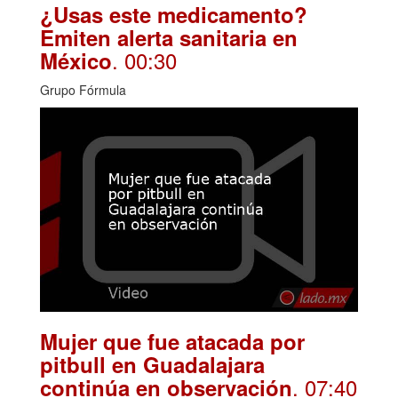
¿Usas este medicamento?
Emiten alerta sanitaria en
. 00:30
México
Grupo Fórmula
Mujer que fue atacada por
pitbull en Guadalajara
. 07:40
continúa en observación