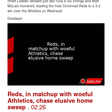
Rhett Lowder allowed just two runs in six innings and Matt
McLain homered, leading the host Cincinnati Reds to a 3-2
win over the Athletics on Wednesd
Deadspin
Reds, in matchup with woeful
Athletics, chase elusive home
. 02:26
sweep