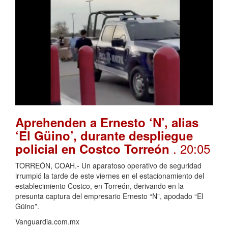
Aprehenden a Ernesto ‘N’, alias
‘El Güino’, durante despliegue
. 20:05
policial en Costco Torreón
TORREÓN, COAH.- Un aparatoso operativo de seguridad
irrumpió la tarde de este viernes en el estacionamiento del
establecimiento Costco, en Torreón, derivando en la
presunta captura del empresario Ernesto “N”, apodado “El
Güino”.
Vanguardia.com.mx