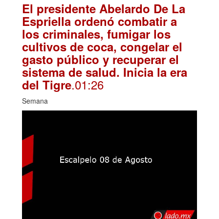
El presidente Abelardo De La
Espriella ordenó combatir a
los criminales, fumigar los
cultivos de coca, congelar el
gasto público y recuperar el
sistema de salud. Inicia la era
.01:26
del Tigre
Semana