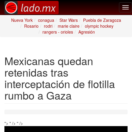
Tog
nav
Nueva York
conagua
Star Wars
Puebla de Zaragoza
Rosario
rodri
marie claire
olympic hockey
rangers - orioles
Agresión
Mexicanas quedan
retenidas tras
interceptación de flotilla
rumbo a Gaza
">
" />
" />