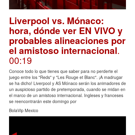
Liverpool vs. Mónaco:
hora, dónde ver EN VIVO y
probables alineaciones por
el amistoso internacional
.
00:19
Conoce todo lo que tienes que saber para no perderte el
juego entre los "Reds" y "Les Rouge et Blanc". ¡A madrugar
se ha dicho! Liverpool y AS Mónaco serán los animadores de
un auspicioso partido de pretemporada, cuando se midan en
el marco de un amistoso internacional. Ingleses y franceses
se reencontrarán este domingo por
BolaVip Mexico