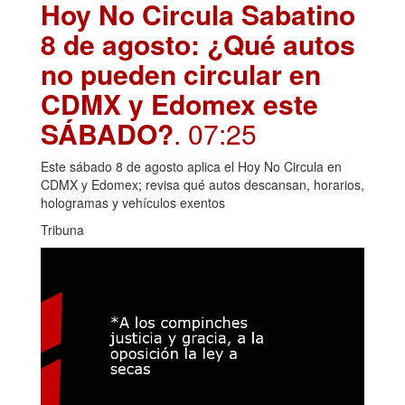
Hoy No Circula Sabatino
8 de agosto: ¿Qué autos
no pueden circular en
CDMX y Edomex este
SÁBADO?
. 07:25
Este sábado 8 de agosto aplica el Hoy No Circula en
CDMX y Edomex; revisa qué autos descansan, horarios,
hologramas y vehículos exentos
Tribuna