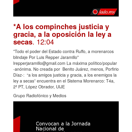
*A los compinches justicia y
gracia, a la oposición la ley a
. 12:04
secas
*Todo el poder del Estado contra Ruffo, a morenarcos
blindaje Por Luis Repper Jaramillo*
lrepperjaramillo@gmail.com La máxima político/popular
-anónima. No creada por Benito Juárez, menos, Porfirio
Díaz-: “a los amigos justicia y gracia, a los enemigos la
ley a secas” encuentra en el Sistema Morenarco: T4a,
2º PT, López Obrador, UIJE
Grupo Radiofónico y Medios