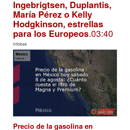
Ingebrigtsen, Duplantis,
María Pérez o Kelly
Hodgkinson, estrellas
para los Europeos
.03:40
Infobae
Precio de la gasolina en