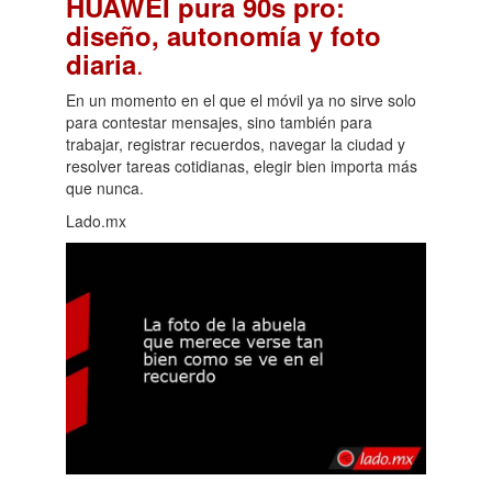
HUAWEI pura 90s pro:
diseño, autonomía y foto
.
diaria
En un momento en el que el móvil ya no sirve solo
para contestar mensajes, sino también para
trabajar, registrar recuerdos, navegar la ciudad y
resolver tareas cotidianas, elegir bien importa más
que nunca.
Lado.mx