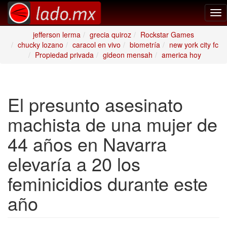
Tog
nav
jefferson lerma
grecia quiroz
Rockstar Games
chucky lozano
caracol en vivo
biometría
new york city fc
Propiedad privada
gideon mensah
america hoy
El presunto asesinato
machista de una mujer de
44 años en Navarra
elevaría a 20 los
feminicidios durante este
año