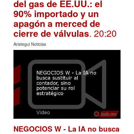
del gas de EE.UU.: el
90% importado y un
apagón a merced de
cierre de válvulas
. 20:20
Aristegui Noticias
NEGOCIOS W - La IA no busca