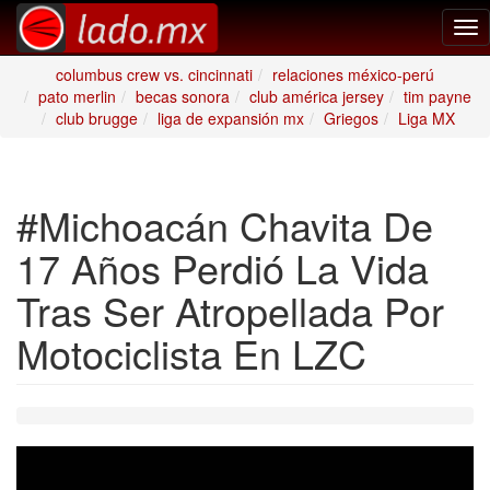
Tog
nav
columbus crew vs. cincinnati
relaciones méxico-perú
pato merlin
becas sonora
club américa jersey
tim payne
club brugge
liga de expansión mx
Griegos
Liga MX
#Michoacán Chavita De
17 Años Perdió La Vida
Tras Ser Atropellada Por
Motociclista En LZC