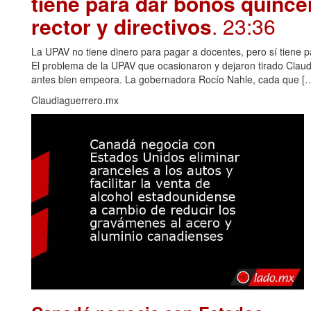
tiene para dar bonos quince
rector y directivos
. 23:36
La UPAV no tiene dinero para pagar a docentes, pero sí tiene pa
El problema de la UPAV que ocasionaron y dejaron tirado Claudi
antes bien empeora. La gobernadora Rocío Nahle, cada que […
Claudiaguerrero.mx