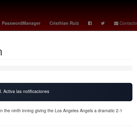
a
soborno
27 de marzo
amanda anisimova
PasswordManager
Cristhian Ruiz
Contacto
n
. Activa las notificaciones
n the ninth inning giving the Los Angeles Angels a dramatic 2-1