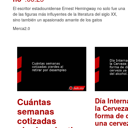
El escritor estadounidense Ernest Hemingway no solo fue una
de las figuras más influyentes de la literatura del siglo XX,
sino también un apasionado amante de los gatos
Merca2.0
Cuántas
Día Intern
la Cerveza
semanas
forma de d
cotizadas
una cerve