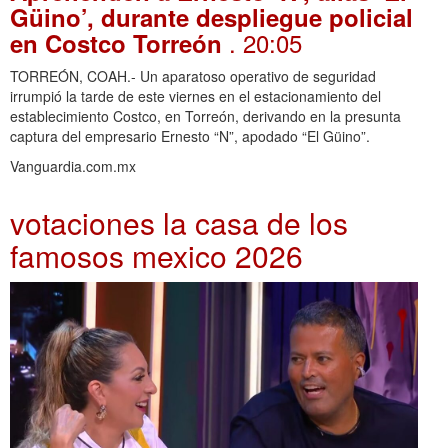
Güino’, durante despliegue policial
. 20:05
en Costco Torreón
TORREÓN, COAH.- Un aparatoso operativo de seguridad
irrumpió la tarde de este viernes en el estacionamiento del
establecimiento Costco, en Torreón, derivando en la presunta
captura del empresario Ernesto “N”, apodado “El Güino”.
Vanguardia.com.mx
votaciones la casa de los
famosos mexico 2026