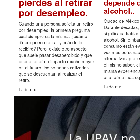
pierdes al retirar
depende d
.
alcohol.
por desempleo
.
Ciudad de México,
Cuando una persona solicita un retiro
Durante décadas, 
por desempleo, la primera pregunta
significaba hablar
casi siempre es la misma: ¿cuánto
alcohol. Sin embar
dinero puedo retirar y cuándo lo
consumo están ev
recibiré? Pero, existe otro aspecto
vez más personas
que suele pasar desapercibido y que
alternativas que l
puede tener un impacto mucho mayor
el mismo sabor, el
en el futuro: las semanas cotizadas
misma experiencia
que se descuentan al realizar el
una forma más equ
retiro.
Lado.mx
Lado.mx