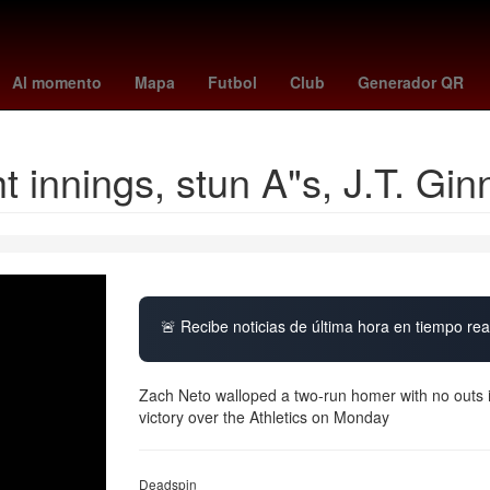
pago beca rita cetina primaria
Guillermo Almada
Pago
Españ
Al momento
Mapa
Futbol
Club
Generador QR
ht innings, stun A"s, J.T. Gin
🚨 Recibe noticias de última hora en tiempo real
Zach Neto walloped a two-run homer with no outs i
victory over the Athletics on Monday
Deadspin