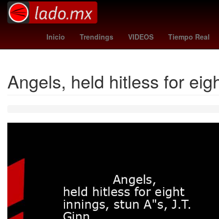
Dólar estadounidense
Aguascalientes
Twitch
Inicio
Trendings
VIDEOS
Tiempo Real
Angels, held hitless for eig