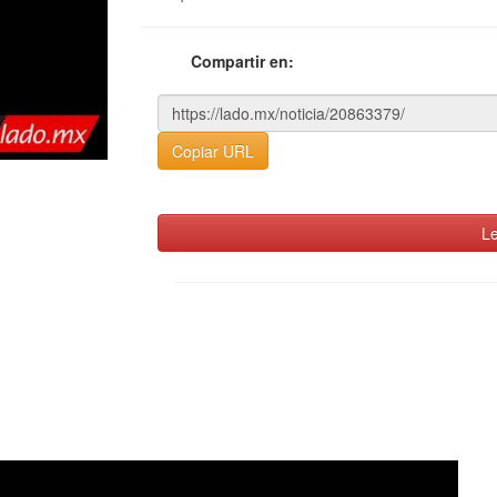
Compartir en:
Copiar URL
Le