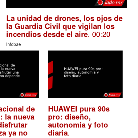
La unidad de drones, los ojos de
la Guardia Civil que vigilan los
. 00:20
incendios desde el aire
Infobae
acional de
HUAWEI pura 90s
: la nueva
pro: diseño,
isfrutar
autonomía y foto
.
za ya no
diaria