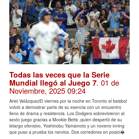
Todas las veces que la Serie
. 01 de
Mundial llegó al Juego 7
Noviembre, 2025 09:24
Ariel VelázquezEl viernes por la noche en Toronto el beisbol
volvió a demostrar parte de su esencia con un encuentro
lleno de drama y resistencia. Los Dodgers sobrevivieron al
sexto juego gracias a Mookie Betts ,quien despertó de su
letargo ofensivo, Yoshinobu Yamamoto y un noveno inning
que puso a prueba los nervios. Dos corredores en posici�