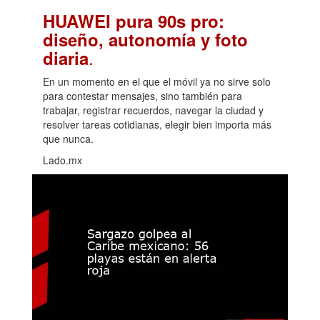
HUAWEI pura 90s pro:
diseño, autonomía y foto
.
diaria
En un momento en el que el móvil ya no sirve solo
para contestar mensajes, sino también para
trabajar, registrar recuerdos, navegar la ciudad y
resolver tareas cotidianas, elegir bien importa más
que nunca.
Lado.mx