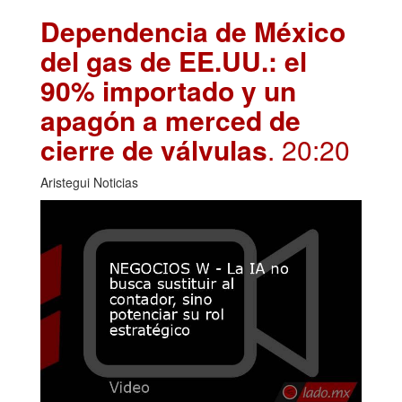
Dependencia de México
del gas de EE.UU.: el
90% importado y un
apagón a merced de
cierre de válvulas
. 20:20
Aristegui Noticias