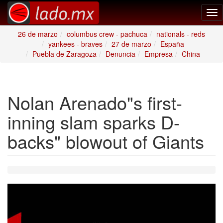
Tog
nav
26 de marzo
columbus crew - pachuca
nationals - reds
yankees - braves
27 de marzo
España
Puebla de Zaragoza
Denuncia
Empresa
China
Nolan Arenado"s first-
inning slam sparks D-
backs" blowout of Giants