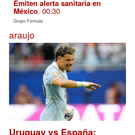
Emiten alerta sanitaria en
. 00:30
México
Grupo Fórmula
araujo
Uruguay vs España: