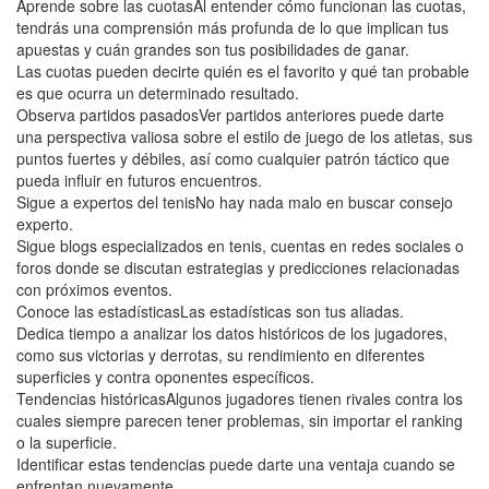
Aprende sobre las cuotasAl entender cómo funcionan las cuotas,
tendrás una comprensión más profunda de lo que implican tus
apuestas y cuán grandes son tus posibilidades de ganar.
Las cuotas pueden decirte quién es el favorito y qué tan probable
es que ocurra un determinado resultado.
Observa partidos pasadosVer partidos anteriores puede darte
una perspectiva valiosa sobre el estilo de juego de los atletas, sus
puntos fuertes y débiles, así como cualquier patrón táctico que
pueda influir en futuros encuentros.
Sigue a expertos del tenisNo hay nada malo en buscar consejo
experto.
Sigue blogs especializados en tenis, cuentas en redes sociales o
foros donde se discutan estrategias y predicciones relacionadas
con próximos eventos.
Conoce las estadísticasLas estadísticas son tus aliadas.
Dedica tiempo a analizar los datos históricos de los jugadores,
como sus victorias y derrotas, su rendimiento en diferentes
superficies y contra oponentes específicos.
Tendencias históricasAlgunos jugadores tienen rivales contra los
cuales siempre parecen tener problemas, sin importar el ranking
o la superficie.
Identificar estas tendencias puede darte una ventaja cuando se
enfrentan nuevamente.