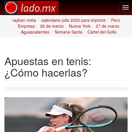
Tog
nav
rayban meta
calendario julio 2025 para imprimir
Perú
Empresa
26 de marzo
Nueva York
27 de marzo
Aguascalientes
Semana Santa
Cártel del Golfo
Apuestas en tenis:
¿Cómo hacerlas?