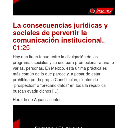
La consecuencias jurídicas y
sociales de pervertir la
.
comunicación institucional.
01:25
Hay una línea tenue entre la divulgación de los
programas sociales y su uso para promocionar a una, o
varias, personas. En México, esta última práctica es
más común de lo que parece y, a pesar de estar
prohibida por la propia Constitución, cientos de
“prospectos” o “precandidatos” en toda la república
buscan evadir dichos […]
Heraldo de Aguascalientes