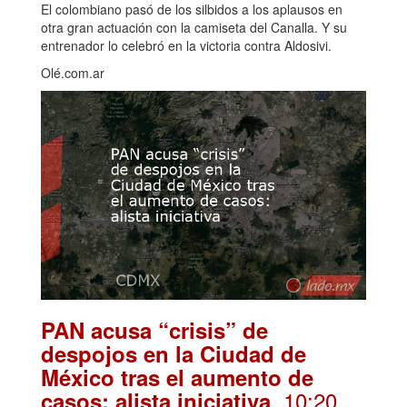
El colombiano pasó de los silbidos a los aplausos en
otra gran actuación con la camiseta del Canalla. Y su
entrenador lo celebró en la victoria contra Aldosivi.
Olé.com.ar
PAN acusa “crisis” de
despojos en la Ciudad de
México tras el aumento de
. 10:20
casos: alista iniciativa