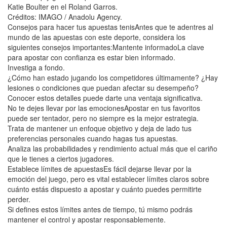
Katie Boulter en el Roland Garros.
Créditos: IMAGO / Anadolu Agency.
Consejos para hacer tus apuestas tenisAntes que te adentres al
mundo de las apuestas con este deporte, considera los
siguientes consejos importantes:Mantente informadoLa clave
para apostar con confianza es estar bien informado.
Investiga a fondo.
¿Cómo han estado jugando los competidores últimamente? ¿Hay
lesiones o condiciones que puedan afectar su desempeño?
Conocer estos detalles puede darte una ventaja significativa.
No te dejes llevar por las emocionesApostar en tus favoritos
puede ser tentador, pero no siempre es la mejor estrategia.
Trata de mantener un enfoque objetivo y deja de lado tus
preferencias personales cuando hagas tus apuestas.
Analiza las probabilidades y rendimiento actual más que el cariño
que le tienes a ciertos jugadores.
Establece límites de apuestasEs fácil dejarse llevar por la
emoción del juego, pero es vital establecer límites claros sobre
cuánto estás dispuesto a apostar y cuánto puedes permitirte
perder.
Si defines estos límites antes de tiempo, tú mismo podrás
mantener el control y apostar responsablemente.