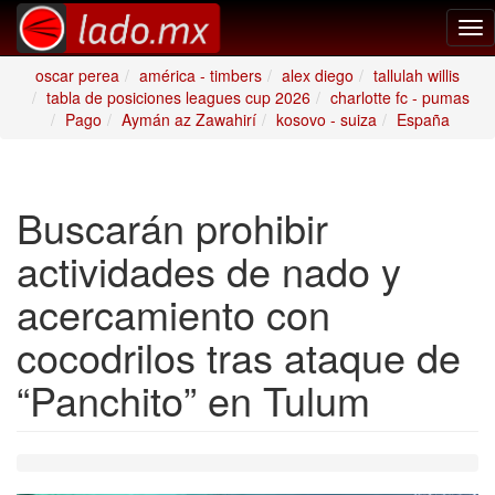
Tog
nav
oscar perea
américa - timbers
alex diego
tallulah willis
tabla de posiciones leagues cup 2026
charlotte fc - pumas
Pago
Aymán az Zawahirí
kosovo - suiza
España
Buscarán prohibir
actividades de nado y
acercamiento con
cocodrilos tras ataque de
“Panchito” en Tulum