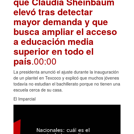
que Claudia Sheinbaum
elevó tras detectar
mayor demanda y que
busca ampliar el acceso
a educación media
superior en todo el
país
.00:00
La presidenta anunció el ajuste durante la inauguración
de un plantel en Texcoco y explicó que muchos jóvenes
todavía no estudian el bachillerato porque no tienen una
escuela cerca de su casa.
El Imparcial