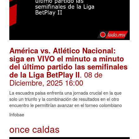
América vs. Atlético Nacional:
siga en VIVO el minuto a minuto
del último partido las semifinales
. 08 de
de la Liga BetPlay II
Diciembre, 2025 16:00
La escuadra paisa enfrenta una jornada crucial en la que
solo un triunfo y la combinación de resultados en el otro
encuentro le permitirían avanzar en el torneo colombiano
Infobae
once caldas