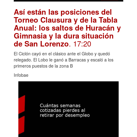
Así están las posiciones del
Torneo Clausura y de la Tabla
Anual: los saltos de Huracán y
Gimnasia y la dura situación
. 17:20
de San Lorenzo
El Ciclón cayó en el clásico ante el Globo y quedó
relegado. El Lobo le ganó a Barracas y escaló a los
primeros puestos de la zona B
Infobae