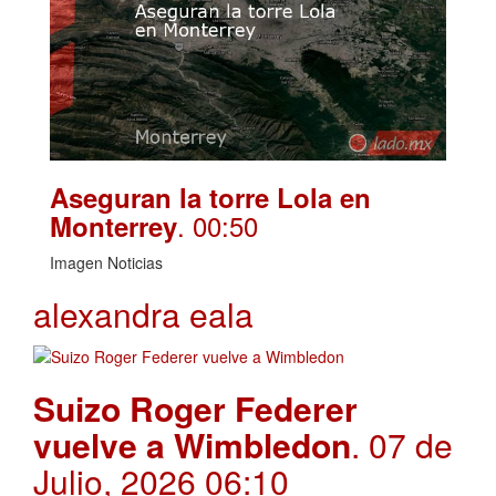
Aseguran la torre Lola en
. 00:50
Monterrey
Imagen Noticias
alexandra eala
Suizo Roger Federer
vuelve a Wimbledon
. 07 de
Julio, 2026 06:10