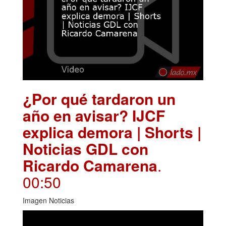
¿Por qué tardaron un
año en avisar? IJCF
explica demora | Shorts |
Noticias GDL con
Ricardo Camarena
.
00:50
Imagen Noticias