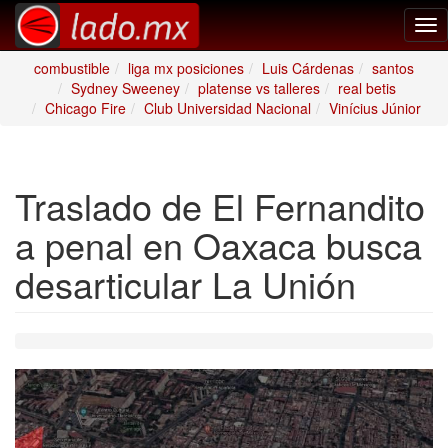
Tog
nav
combustible
liga mx posiciones
Luis Cárdenas
santos
Sydney Sweeney
platense vs talleres
real betis
Chicago Fire
Club Universidad Nacional
Vinícius Júnior
Traslado de El Fernandito
a penal en Oaxaca busca
desarticular La Unión