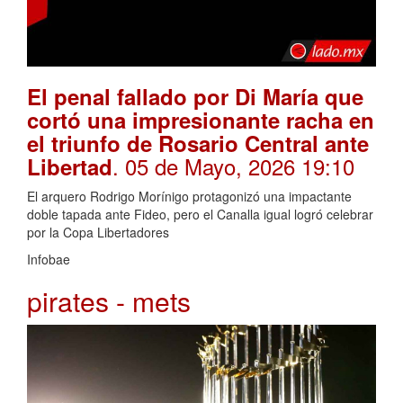
El penal fallado por Di María que
cortó una impresionante racha en
el triunfo de Rosario Central ante
. 05 de Mayo, 2026 19:10
Libertad
El arquero Rodrigo Morínigo protagonizó una impactante
doble tapada ante Fideo, pero el Canalla igual logró celebrar
por la Copa Libertadores
Infobae
pirates - mets