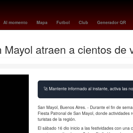
Beca Benito Juárez
Estado de México
scott eastwood
Agresión
Al momento
Mapa
Futbol
Club
Generador QR
 Mayol atraen a cientos de v
🚀 Mantente informado al instante, activa las n
San Mayol, Buenos Aires. - Durante el fin de sema
Fiesta Patronal de San Mayol, donde actividades re
turistas de la región.
El sábado 16 dio inicio a las festividades con una 