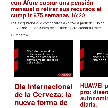
con Afore cobrar una pensión
mensual o retirar sus recursos al
.16:20
cumplir 875 semanas
Los asegurados que comenzaron a cotizar a partir de julio de
1997 disponen de cuatro modalidades para cobrar su retiro.
El Imparcial
Día Internacional
HUAWEI p
pro: diseñ
de la Cerveza: la
autonomía
nueva forma de
.
diaria