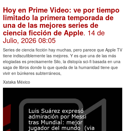
Hoy en Prime Video: ve por tiempo
limitado la primera temporada de
una de las mejores series de
. 14 de
ciencia ficción de Apple
Julio, 2026 08:05
Series de ciencia ficción hay muchas, pero parece que Apple TV
tiene indiscutiblemente las mejores. Y es que una de las más
elogiadas es precisamente Silo, la distopía sci-fi basada en una
saga de libros donde lo que queda de la humanidad tiene que
vivir en búnkeres subterráneos,
Xataka México