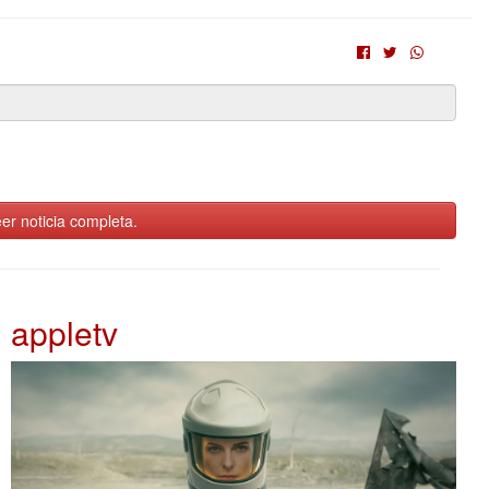
er noticia completa.
appletv