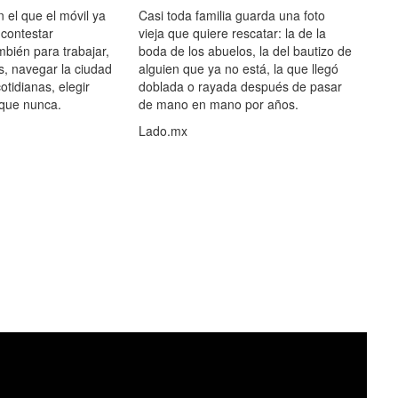
el que el móvil ya
Casi toda familia guarda una foto
 contestar
vieja que quiere rescatar: la de la
mbién para trabajar,
boda de los abuelos, la del bautizo de
s, navegar la ciudad
alguien que ya no está, la que llegó
otidianas, elegir
doblada o rayada después de pasar
 que nunca.
de mano en mano por años.
Lado.mx