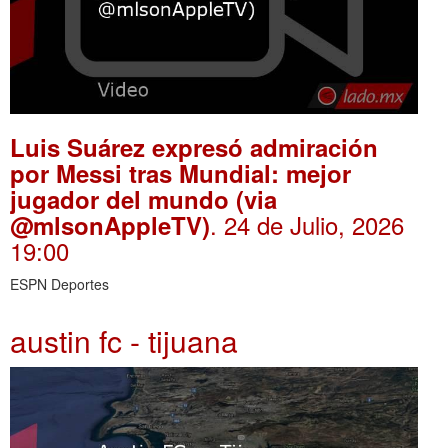
Luis Suárez expresó admiración
por Messi tras Mundial: mejor
jugador del mundo (via
. 24 de Julio, 2026
@mlsonAppleTV)
19:00
ESPN Deportes
austin fc - tijuana