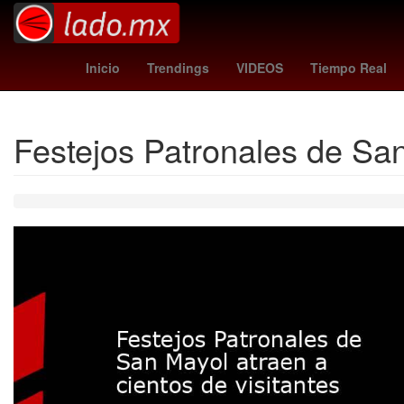
Venezolanos
26 de marzo
pirma cruz azul
Inicio
Trendings
VIDEOS
Tiempo Real
Festejos Patronales de San