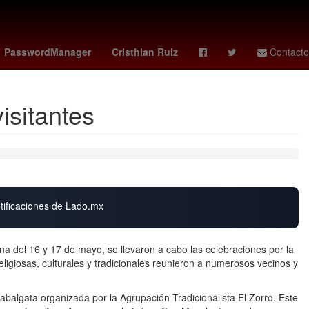
Senador
sección 22 - cnte
Aguascalientes
PasswordManager
Cristhian Ruiz
Contacto
isitantes
otificaciones de Lado.mx
na del 16 y 17 de mayo, se llevaron a cabo las celebraciones por la
ligiosas, culturales y tradicionales reunieron a numerosos vecinos y
cabalgata organizada por la Agrupación Tradicionalista El Zorro. Este