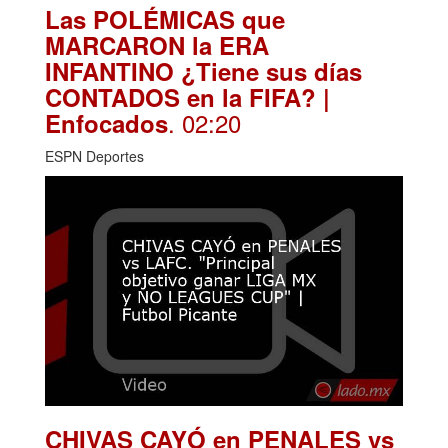
Las POLÉMICAS que
MARCARON la ERA
INFANTINO ¿Tiene sus días
CONTADOS en la FIFA? |
. 02:20
Enfocados
ESPN Deportes
CHIVAS CAYÓ en PENALES vs