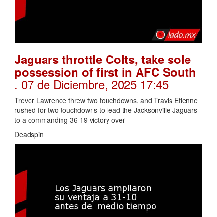
Jaguars throttle Colts, take sole
possession of first in AFC South
. 07 de Diciembre, 2025 17:45
Trevor Lawrence threw two touchdowns, and Travis Etienne
rushed for two touchdowns to lead the Jacksonville Jaguars
to a commanding 36-19 victory over
Deadspin