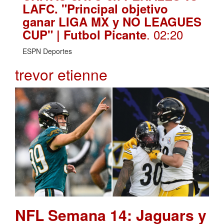
LAFC. "Principal objetivo
ganar LIGA MX y NO LEAGUES
. 02:20
CUP" | Futbol Picante
ESPN Deportes
trevor etienne
NFL Semana 14: Jaguars y