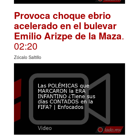
Provoca choque ebrio
acelerado en el bulevar
Emilio Arizpe de la Maza
.
02:20
Zócalo Saltillo