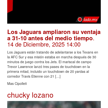
Los Jaguars ampliaron su ventaja
.
a 31-10 antes del medio tiempo
14 de Diciembre, 2025 14:00
Los Jaguars están tratando de adelantarse a los Texans en
la AFC Sur y esa misión estaba en marcha después de 30
minutos de juego contra los Jets. El mariscal de campo
Trevor Lawrence lanzó tres pases de touchdown en la
primera mitad, incluido un touchdown de 20 yardas al
corredor Travis Etienne con 21 […]
Mas Cipolleti
chucky lozano