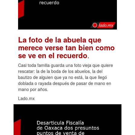
La foto de la abuela que
merece verse tan bien como
.
se ve en el recuerdo
Casi toda familia guarda una foto vieja que quiere
rescatar: la de la boda de los abuelos, la del
bautizo de alguien que ya no está, la que llegó
doblada o rayada después de pasar de mano en
mano por años.
Lado.mx