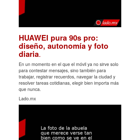
HUAWEI pura 90s pro:
diseño, autonomía y foto
.
diaria
En un momento en el que el móvil ya no sirve solo
para contestar mensajes, sino también para
trabajar, registrar recuerdos, navegar la ciudad y
resolver tareas cotidianas, elegir bien importa más
que nunca.
Lado.mx