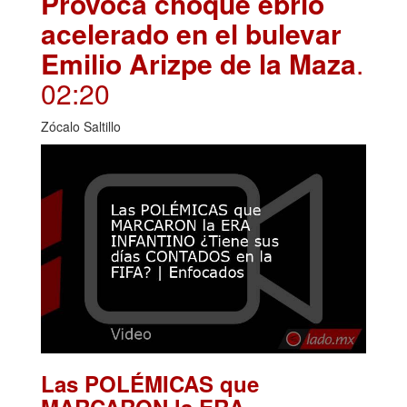
Provoca choque ebrio
acelerado en el bulevar
Emilio Arizpe de la Maza
.
02:20
Zócalo Saltillo
Las POLÉMICAS que
MARCARON la ERA