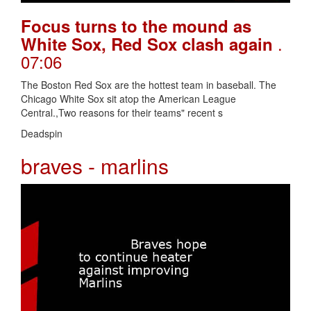
Focus turns to the mound as
.
White Sox, Red Sox clash again
07:06
The Boston Red Sox are the hottest team in baseball. The
Chicago White Sox sit atop the American League
Central.,Two reasons for their teams" recent s
Deadspin
braves - marlins