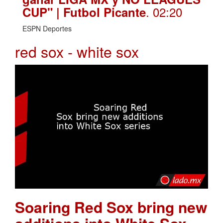
. 02:20
CUP" | Futbol Picante
ESPN Deportes
red sox - white sox
Soaring Red Sox bring new