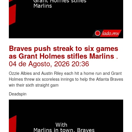
Braves push streak to six games
.
as Grant Holmes stifles Marlins
04 de Agosto, 2026 20:36
Ozzie Albies and Austin Riley each hit a home run and Grant
Holmes threw six scoreless innings to help the Atlanta Braves
win their sixth straight gam
Deadspin