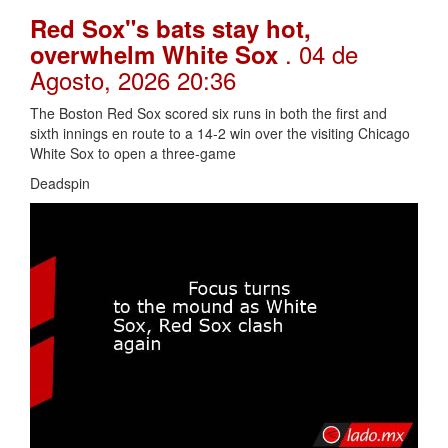
Red Sox"s bats stay hot,
. 04 de
overwhelm White Sox
Agosto, 2026 20:36
The Boston Red Sox scored six runs in both the first and
sixth innings en route to a 14-2 win over the visiting Chicago
White Sox to open a three-game
Deadspin