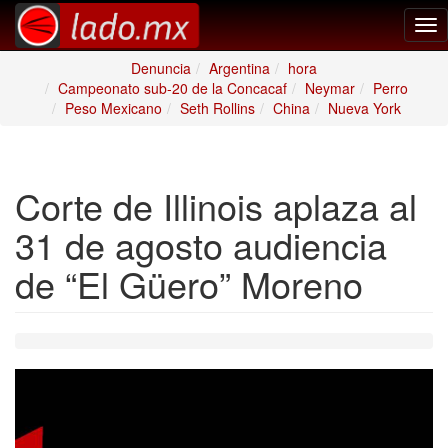
Tog
nav
Denuncia
Argentina
hora
Campeonato sub-20 de la Concacaf
Neymar
Perro
Peso Mexicano
Seth Rollins
China
Nueva York
Corte de Illinois aplaza al
31 de agosto audiencia
de “El Güero” Moreno