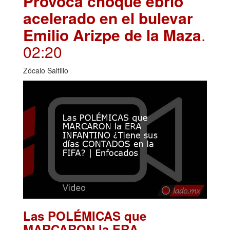
Provoca choque ebrio
acelerado en el bulevar
Emilio Arizpe de la Maza
.
02:20
Zócalo Saltillo
Las POLÉMICAS que
MARCARON la ERA