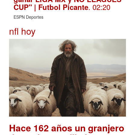
. 02:20
CUP" | Futbol Picante
ESPN Deportes
nfl hoy
Hace 162 años un granjero