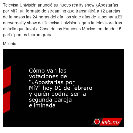
Televisa Univisión anunció su nuevo reality show ¿Apostarías
por Mí?, un formato de streaming que transmitirá a 12 parejas
de famosos las 24 horas del día, los siete días de la semana.El
nuevoreality show de Televisa Univisiónllega a la televisora tras
el éxito que tuvoLa Casa de los Famosos México, en donde 15
participantes fueron graba
Milenio