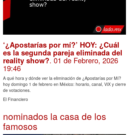
‘¿Apostarías por mí?’ HOY: ¿Cuál
es la segunda pareja eliminada del
. 01 de Febrero, 2026
reality show?
19:46
A qué hora y dónde ver la eliminación de ¿Apostarías por Mí?
hoy domingo 1 de febrero en México: horario, canal, ViX y cierre
de votaciones.
El Financiero
nominados la casa de los
famosos