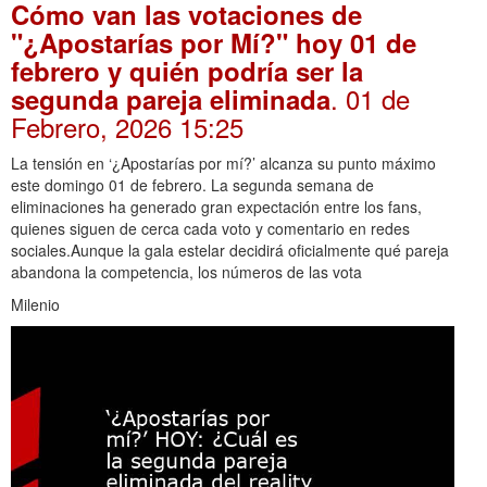
Cómo van las votaciones de
"¿Apostarías por Mí?" hoy 01 de
febrero y quién podría ser la
. 01 de
segunda pareja eliminada
Febrero, 2026 15:25
La tensión en ‘¿Apostarías por mí?’ alcanza su punto máximo
este domingo 01 de febrero. La segunda semana de
eliminaciones ha generado gran expectación entre los fans,
quienes siguen de cerca cada voto y comentario en redes
sociales.Aunque la gala estelar decidirá oficialmente qué pareja
abandona la competencia, los números de las vota
Milenio