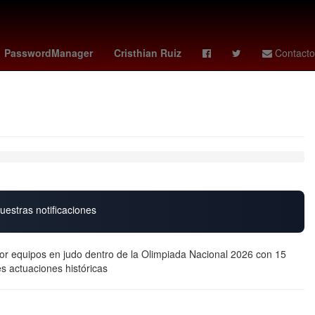
ra
Paco López
Apollo Crews
james tolkan
PasswordManager
Cristhian Ruiz
Contacto
uestras notificaciones
r equipos en judo dentro de la Olimpiada Nacional 2026 con 15
s actuaciones históricas