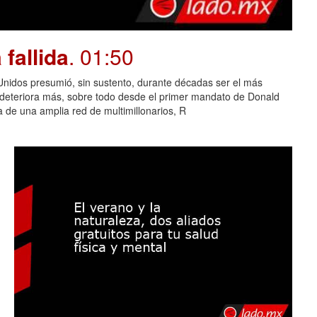
fallida
. 01:50
dos presumió, sin sustento, durante décadas ser el más
e deteriora más, sobre todo desde el primer mandato de Donald
 de una amplia red de multimillonarios, R