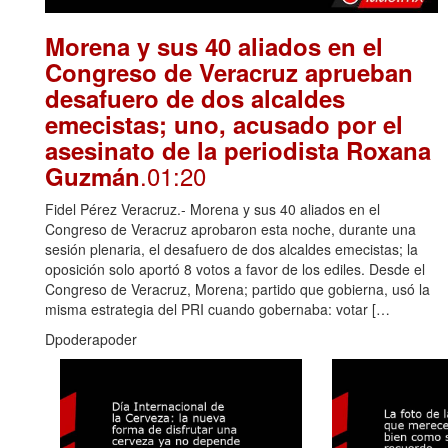
Morena y sus 40 aliados en el
Congreso de Veracruz aprueban
desafuero de dos alcaldes
emecistas; uno, acusado por el
asesinato de la periodista Roxana
.01:20
Guzmán
Fidel Pérez Veracruz.- Morena y sus 40 aliados en el
Congreso de Veracruz aprobaron esta noche, durante una
sesión plenaria, el desafuero de dos alcaldes emecistas; la
oposición solo aportó 8 votos a favor de los ediles. Desde el
Congreso de Veracruz, Morena; partido que gobierna, usó la
misma estrategia del PRI cuando gobernaba: votar […
Dpoderapoder