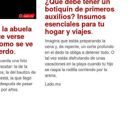
¿Qué debe tener un
botiquín de primeros
auxilios? Insumos
esenciales para tu
 la abuela
.
hogar y viajes
e verse
Imagina que estás preparando la
como se ve
cena y, de repente, un corte profundo
.
uerdo
en el dedo te obliga a detener todo. O
tal vez estás disfrutando de unas
guarda una foto
vacaciones en la playa cuando tu hijo
scatar: la de la
se raspa la rodilla corriendo por la
s, la del bautizo de
arena.
está, la que llegó
 después de pasar
Lado.mx
por años.