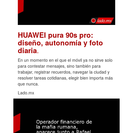
HUAWEI pura 90s pro:
diseño, autonomía y foto
.
diaria
En un momento en el que el móvil ya no sirve solo
para contestar mensajes, sino también para
trabajar, registrar recuerdos, navegar la ciudad y
resolver tareas cotidianas, elegir bien importa más
que nunca.
Lado.mx