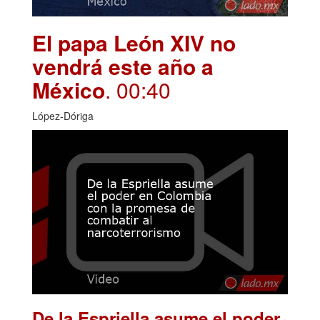
El papa León XIV no
vendrá este año a
México
. 00:40
López-Dóriga
De la Espriella asume el poder