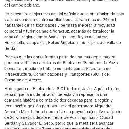
del campo poblano.
En el evento, el ejecutivo estatal señaló que la ampliación de esta
vialidad de dos a cuatro carriles beneficiará a más de 245 mil
habitantes de 41 localidades y permitirá mejorar la movilidad
comercial y turística hacia Veracruz, además de fortalecer la
conexión regional entre Acatzingo, Los Reyes de Juárez,
Huixcolotla, Cuapiaxtla, Felipe Ángeles y municipios del Valle de
Serdán.
Precisó que las obras forman parte de una estrategia integral
para convertir las carreteras de Puebla en “Senderos de Paz y
bienestar”, mediante trabajo conjunto con la Secretaría de
Infraestructura, Comunicaciones y Transportes (SICT) del
Gobierno de México.
El delegado en Puebla de la SICT federal, Javier Aquino Limón,
señaló que la modernización de esta vía representa una
demanda histórica de más de dos décadas para la región y
reconoció la gestión permanente del gobernador Alejandro
Armenta Mier. Informó que existe un proyecto ejecutivo validado
de 26 kilómetros desde el trébol de Acatzingo hasta Ciudad
Serdán y Salvador El Seco, por lo que la meta será avanzar
gradualmente hasta Zacatepec para consolidar el corredor