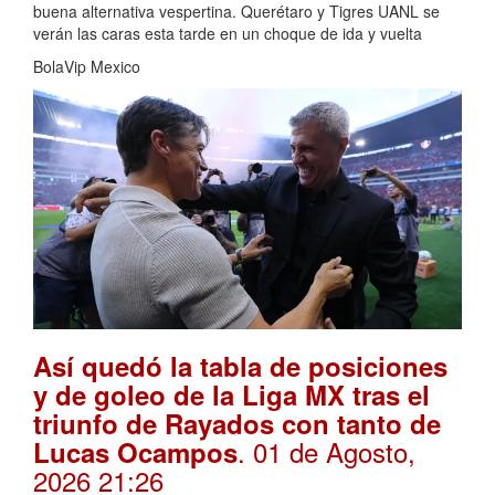
buena alternativa vespertina. Querétaro y Tigres UANL se
verán las caras esta tarde en un choque de ida y vuelta
BolaVip Mexico
Así quedó la tabla de posiciones
y de goleo de la Liga MX tras el
triunfo de Rayados con tanto de
. 01 de Agosto,
Lucas Ocampos
2026 21:26