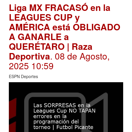
Liga MX FRACASÓ en la
LEAGUES CUP y
AMÉRICA está OBLIGADO
A GANARLE a
QUERÉTARO | Raza
Deportiva
. 08 de Agosto,
2025 10:59
ESPN Deportes