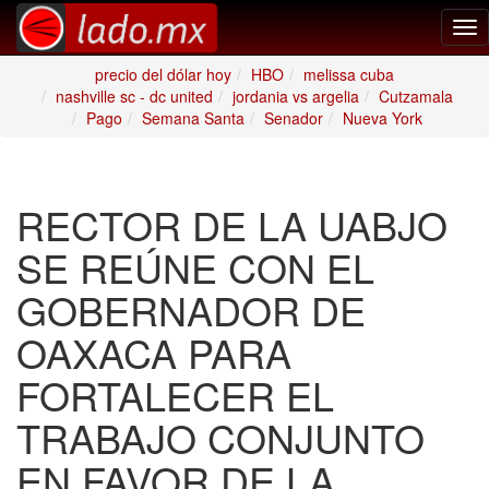
Tog
nav
precio del dólar hoy
HBO
melissa cuba
nashville sc - dc united
jordania vs argelia
Cutzamala
Pago
Semana Santa
Senador
Nueva York
RECTOR DE LA UABJO
SE REÚNE CON EL
GOBERNADOR DE
OAXACA PARA
FORTALECER EL
TRABAJO CONJUNTO
EN FAVOR DE LA