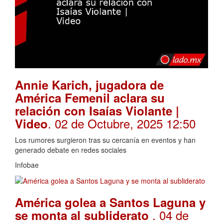
Annie Karich, jugadora de
América Femenil aclara su
relación con Isaías Violante |
. 02 de Octubre, 2025 12:50
Video
Los rumores surgieron tras su cercanía en eventos y han
generado debate en redes sociales
Infobae
América golea a Santos Laguna y
. 04 de
se monta al subliderato