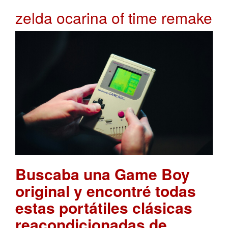
zelda ocarina of time remake
Buscaba una Game Boy
original y encontré todas
estas portátiles clásicas
reacondicionadas de