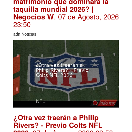
matrimonio que dominará la
taquilla mundial 2026? |
. 07 de Agosto, 2026
Negocios W
23:50
adn Noticias
¿Otra vez traerán a Philip
Rivers? - Previo Colts NFL