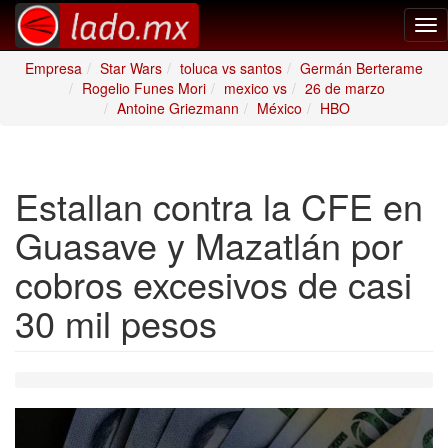
Tog
nav
Empresa
Star Wars
toluca vs santos
Germán Berterame
Rogelio Funes Mori
mexico vs
26 de marzo
Antoine Griezmann
México
HBO
Estallan contra la CFE en
Guasave y Mazatlán por
cobros excesivos de casi
30 mil pesos