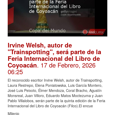
Irvine Welsh, autor de
"Trainspotting", será parte de la
Feria Internacional del Libro de
. 17 de Febrero, 2026
Coyoacán
06:25
El reconocido escritor Irvine Welsh, autor de Trainspotting,
Laura Restrepo, Elena Poniatowska, Luis García Montero,
José Luis Peixoto, Élmer Mendoza, Coral Bracho, Agustín
Monsreal, Juan Villoro, Eduardo Matos Moctezuma y Juan
Pablo Villalobos, serán parte de la quinta edición de la Feria
Internacional del Libro de Coyoacán (Filco).El encue
Milenio