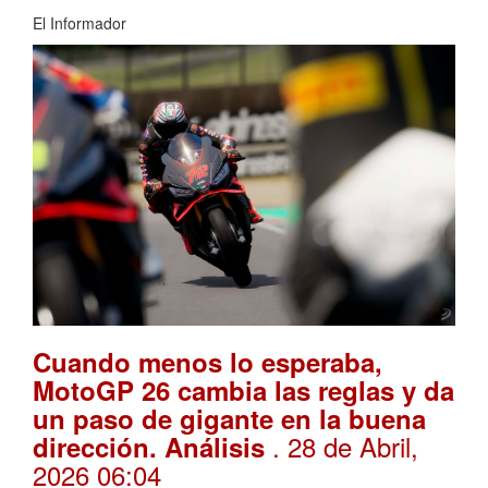
El Informador
Cuando menos lo esperaba,
MotoGP 26 cambia las reglas y da
un paso de gigante en la buena
. 28 de Abril,
dirección. Análisis
2026 06:04