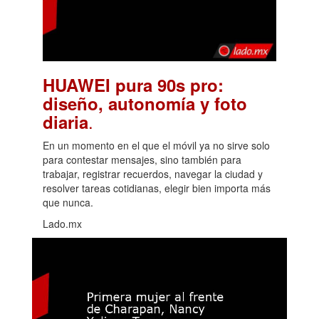
HUAWEI pura 90s pro:
diseño, autonomía y foto
.
diaria
En un momento en el que el móvil ya no sirve solo
para contestar mensajes, sino también para
trabajar, registrar recuerdos, navegar la ciudad y
resolver tareas cotidianas, elegir bien importa más
que nunca.
Lado.mx