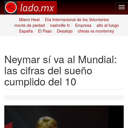
Tog
nav
Miami Heat
Día Internacional de los Voluntarios
monte de piedad
nashville fc
Empresa
alto al fuego
España
El Paso
Desalojo
chivas vs monterrey
Neymar sí va al Mundial:
las cifras del sueño
cumplido del 10