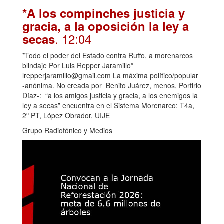
*A los compinches justicia y
gracia, a la oposición la ley a
. 12:04
secas
*Todo el poder del Estado contra Ruffo, a morenarcos
blindaje Por Luis Repper Jaramillo*
lrepperjaramillo@gmail.com La máxima político/popular
-anónima. No creada por Benito Juárez, menos, Porfirio
Díaz-: “a los amigos justicia y gracia, a los enemigos la
ley a secas” encuentra en el Sistema Morenarco: T4a,
2º PT, López Obrador, UIJE
Grupo Radiofónico y Medios