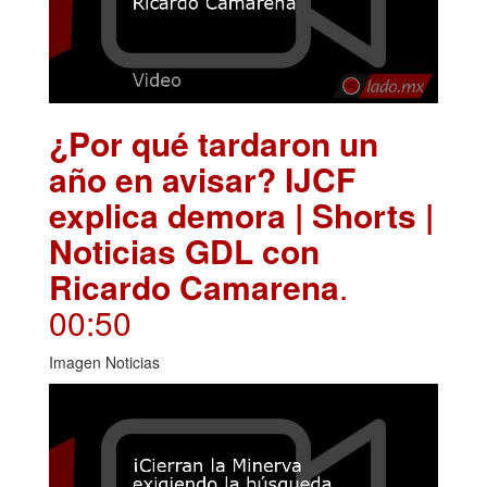
¿Por qué tardaron un
año en avisar? IJCF
explica demora | Shorts |
Noticias GDL con
Ricardo Camarena
.
00:50
Imagen Noticias