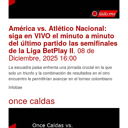
América vs. Atlético Nacional:
siga en VIVO el minuto a minuto
del último partido las semifinales
. 08 de
de la Liga BetPlay II
Diciembre, 2025 16:00
La escuadra paisa enfrenta una jornada crucial en la que
solo un triunfo y la combinación de resultados en el otro
encuentro le permitirían avanzar en el torneo colombiano
Infobae
once caldas