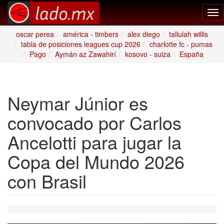
Tog
nav
oscar perea
américa - timbers
alex diego
tallulah willis
tabla de posiciones leagues cup 2026
charlotte fc - pumas
Pago
Aymán az Zawahirí
kosovo - suiza
España
Neymar Júnior es
convocado por Carlos
Ancelotti para jugar la
Copa del Mundo 2026
con Brasil