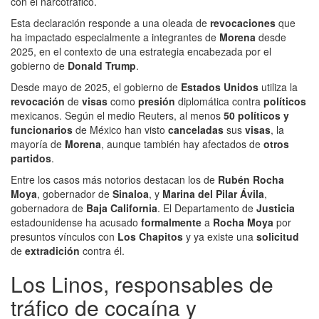
con el narcotráfico.
Esta declaración responde a una oleada de
revocaciones
que
ha impactado especialmente a integrantes de
Morena
desde
2025, en el contexto de una estrategia encabezada por el
gobierno de
Donald Trump
.
Desde mayo de 2025, el gobierno de
Estados Unidos
utiliza la
revocación
de
visas
como
presión
diplomática contra
políticos
mexicanos. Según el medio Reuters, al menos
50 políticos y
funcionarios
de México han visto
canceladas
sus
visas
, la
mayoría de
Morena
, aunque también hay afectados de
otros
partidos
.
Entre los casos más notorios destacan los de
Rubén Rocha
Moya
, gobernador de
Sinaloa
, y
Marina del Pilar Ávila
,
gobernadora de
Baja California
. El Departamento de
Justicia
estadounidense ha acusado
formalmente
a
Rocha Moya
por
presuntos vínculos con
Los Chapitos
y ya existe una
solicitud
de
extradición
contra él.
Los Linos, responsables de
tráfico de cocaína y