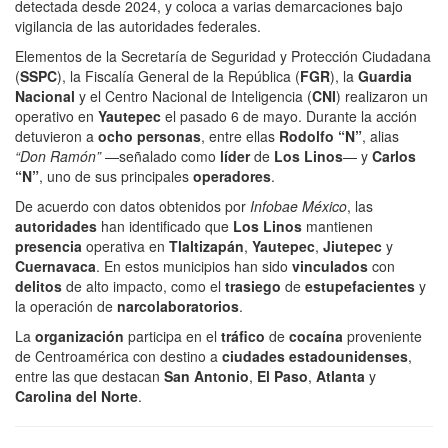
detectada desde 2024, y coloca a varias demarcaciones bajo
vigilancia de las autoridades federales.
Elementos de la Secretaría de Seguridad y Protección Ciudadana
(
SSPC
), la Fiscalía General de la República (
FGR
), la
Guardia
Nacional
y el Centro Nacional de Inteligencia (
CNI
) realizaron un
operativo en
Yautepec
el pasado 6 de mayo. Durante la acción
detuvieron a
ocho personas
, entre ellas
Rodolfo “N”
, alias
“Don Ramón”
—señalado como
líder
de
Los Linos
— y
Carlos
“N”
, uno de sus principales
operadores
.
De acuerdo con datos obtenidos por
Infobae México
, las
autoridades
han identificado que
Los Linos
mantienen
presencia
operativa en
Tlaltizapán
,
Yautepec
,
Jiutepec
y
Cuernavaca
. En estos municipios han sido
vinculados
con
delitos
de alto impacto, como el
trasiego
de
estupefacientes
y
la operación de
narcolaboratorios
.
La
organización
participa en el
tráfico
de
cocaína
proveniente
de Centroamérica con destino a
ciudades estadounidenses
,
entre las que destacan
San Antonio
,
El Paso
,
Atlanta
y
Carolina del Norte
.