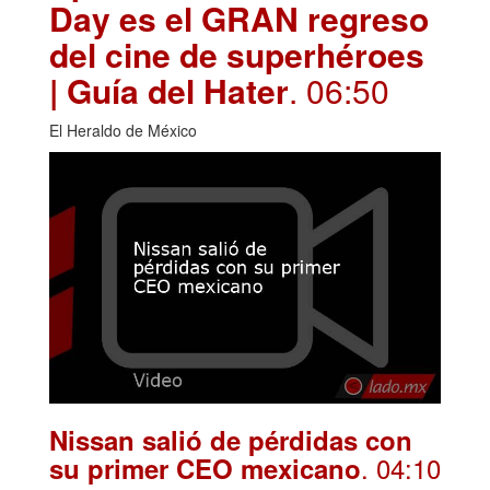
Day es el GRAN regreso
del cine de superhéroes
| Guía del Hater
. 06:50
El Heraldo de México
Nissan salió de pérdidas con
. 04:10
su primer CEO mexicano