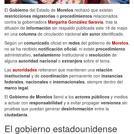
El
Gobierno
del Estado de
Morelos
rechazó que existan
restricciones migratorias
o
procedimientos
relacionados
contra la gobernadora
Margarita González Saravia
, tras la
difusión de
información
sin respaldo publicada este 18 de mayo
en una
columna
de circulación nacional
sin autor
identificado.
Según un
comunicado
oficial en
redes
del gobierno de
Morelos
,
no se ha recibido
notificación oficial
, ni existe
procedimiento
administrativo,
señalamiento
institucional o
resolución
de
alguna
autoridad nacional
o
extranjera
sobre el tema.
Las
autoridades
reiteraron que mantienen una
relación
institucional
y de
coordinación
permanente con
instancias
federales
,
nacionales
e
internacionales
, siempre dentro del
marco legal
.
El
Gobierno de Morelos
llamó a los
actores públicos
y medios
a actuar con
responsabilidad
y a evitar propagar
versiones
sin
pruebas que puedan generar
desinformación
entre la
ciudadanía
.
El gobierno estadounidense