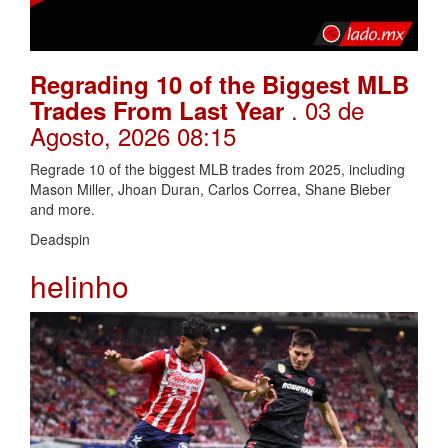
Regrading 10 of the Biggest MLB
. 03 de
Trades From Last Year
Agosto, 2026 08:15
Regrade 10 of the biggest MLB trades from 2025, including
Mason Miller, Jhoan Duran, Carlos Correa, Shane Bieber
and more.
Deadspin
helinho