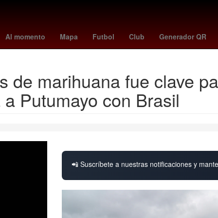
es
Hungría
Ezra Miller
cyclospora
Rosario
Venezolanos
Ho
Al momento
Mapa
Futbol
Club
Generador QR
 de marihuana fue clave para
a a Putumayo con Brasil
📲 Suscríbete a nuestras notificaciones y mante