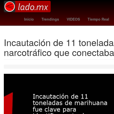
mavericks - thunder
marlins - padr
Inicio
Trendings
VIDEOS
Tiempo Real
Incautación de 11 toneladas
narcotráfico que conectab