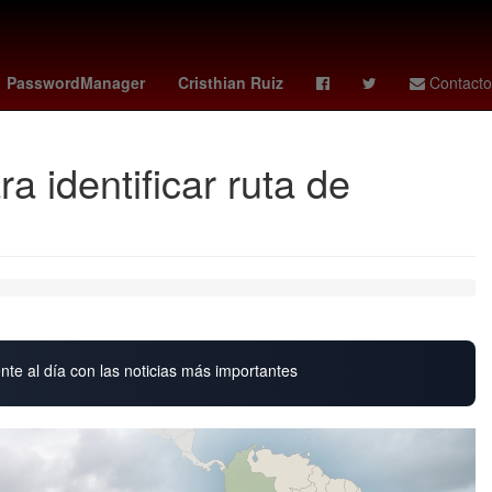
ng Kong
luis chaparro
jordan bos
PasswordManager
Cristhian Ruiz
Contacto
 identificar ruta de
nte al día con las noticias más importantes