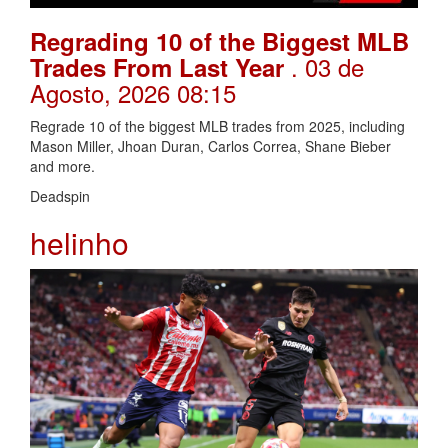
Regrading 10 of the Biggest MLB
. 03 de
Trades From Last Year
Agosto, 2026 08:15
Regrade 10 of the biggest MLB trades from 2025, including
Mason Miller, Jhoan Duran, Carlos Correa, Shane Bieber
and more.
Deadspin
helinho