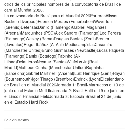
otros de los principales nombres de la convocatoria de Brasil de
cara al Mundial 2026.
La convocatoria de Brasil para el Mundial 2026PorterosAlisson
Becker (Liverpool)Ederson Moraes (Fenerbahce)Weverton
(Gremio)DefensasDanilo (Flamengo)Gabriel Magalhães
(Arsenal)Marquinhos (PSG)Alex Sandro (Flamengo)Leo Pereira
(Flamengo)Wesley (Roma)Douglas Santos (Zenit)Bremer
(Juventus)Roger Ibáñez (Al-Ahli) MediocampistasCasemiro
(Manchester United)Bruno Guimarães (Newcastle)Lucas Paquetá
(Flamengo)Danilo (Botafogo)Fabinho (Al-
Ittihad)DelanterosNeymar (Santos)Vinícius Jr (Real
Madrid)Matheus Cunha (Manchester United)Raphinha
(Barcelona)Gabriel Martinelli (Arsenal)Luiz Henrique (Zenit)Rayan
(Bournemouth)Igor Thiago (Brentford)Endrick (Lyon)El calendario
de Brasil en el Mundial 2026Jornada 1: Brasil-Marruecos el 13 de
junio en el Estadio MetLifeJornada 2: Brasil-Haití el 19 de junio en
el Lincoln Financial FieldJornada 3: Escocia-Brasil el 24 de junio
en el Estadio Hard Rock
BolaVip Mexico