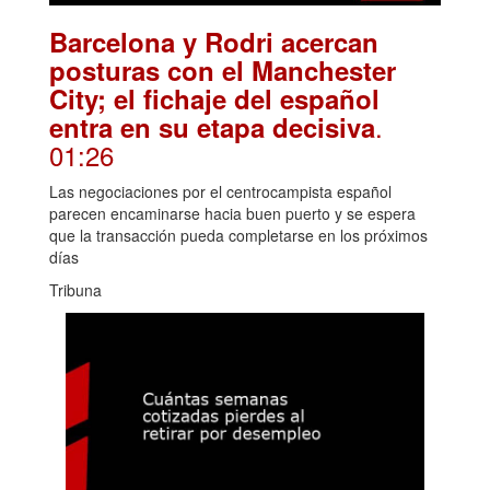
Barcelona y Rodri acercan
posturas con el Manchester
City; el fichaje del español
.
entra en su etapa decisiva
01:26
Las negociaciones por el centrocampista español
parecen encaminarse hacia buen puerto y se espera
que la transacción pueda completarse en los próximos
días
Tribuna