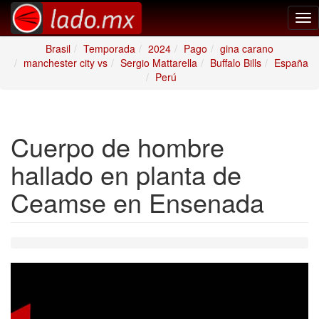
Tog
nav
Brasil
Temporada
2024
Pago
gina carano
manchester city vs
Sergio Mattarella
Buffalo Bills
España
Perú
Cuerpo de hombre
hallado en planta de
Ceamse en Ensenada