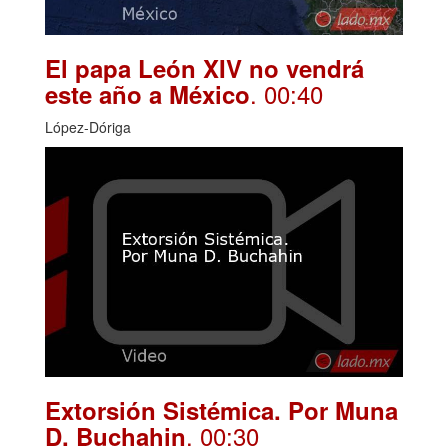
El papa León XIV no vendrá
. 00:40
este año a México
López-Dóriga
Extorsión Sistémica. Por Muna
. 00:30
D. Buchahin