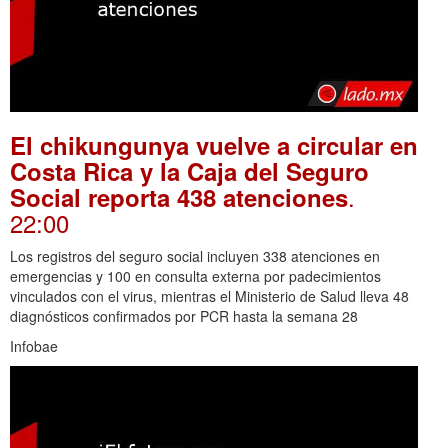
El chikungunya vuelve a circular en
Costa Rica y la Caja del Seguro
.
Social reporta 438 atenciones
22:00
Los registros del seguro social incluyen 338 atenciones en
emergencias y 100 en consulta externa por padecimientos
vinculados con el virus, mientras el Ministerio de Salud lleva 48
diagnósticos confirmados por PCR hasta la semana 28
Infobae