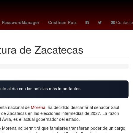
as femenil
sparta rotterdam - feyenoord
celtics
Elliot Page
PasswordManager
Cristhian Ruiz
Contacto
tura de Zacatecas
nte al día con las noticias más importantes
nta nacional de
Morena
, ha decidido descartar al senador Saúl
 de Zacatecas en las elecciones intermedias de 2027. La razón
Ávila, es el actual gobernador del estado.
 Morena no permitirá que familiares transfieran poder de un cargo