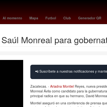
Jorge Rodríguez
américa - cruz azul
tudn en vivo
necaxa vs pum
Al momento
Mapa
Futbol
Club
Generador QR
a Saúl Monreal para goberna
📲 Suscríbete a nuestras notificaciones y mante
Zacatecas. -
Ariadna Montiel
Reyes, nueva preside
Monreal Ávila como candidato para la gubernatura
principal radica en que su hermano, David Monreal 
Montiel aseguró en una conferencia de prensa que