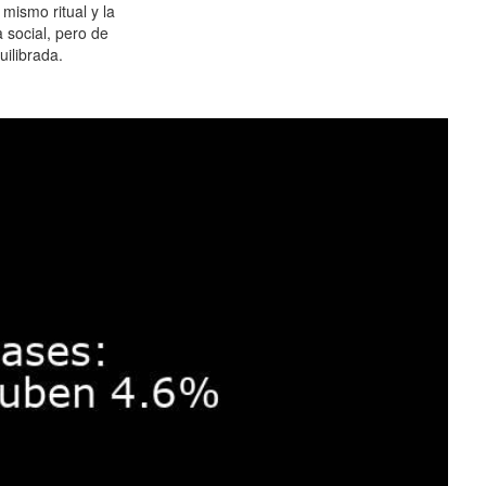
 mismo ritual y la
 social, pero de
ilibrada.