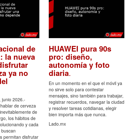
acional de
HUAWEI pura 90s
: la nueva
pro: diseño,
isfrutar
autonomía y foto
.
za ya no
diaria
el
En un momento en el que el móvil ya
no sirve solo para contestar
mensajes, sino también para trabajar,
 junio 2026.-
registrar recuerdos, navegar la ciudad
hablar de cerveza
y resolver tareas cotidianas, elegir
 inevitablemente de
bien importa más que nunca.
go, los hábitos de
Lado.mx
olucionando y cada
 buscan
es permitan disfrutar