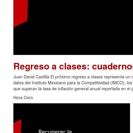
Regreso a clases: cuadern
Juan David Castilla El próximo regreso a clases representa u
datos del Instituto Mexicano para la Competitividad (IMCO), los
que superan la tasa de inflación general anual reportada en el p
Hora Cero