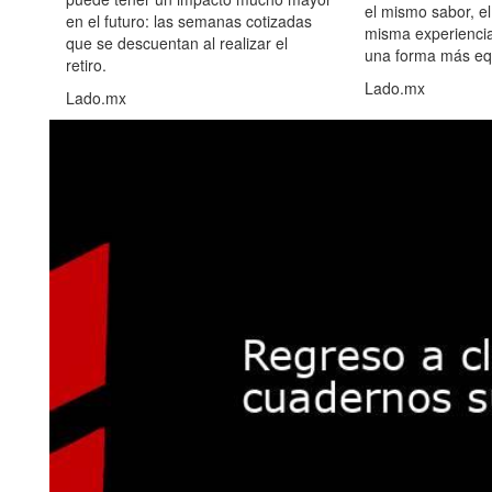
el mismo sabor, el
en el futuro: las semanas cotizadas
misma experiencia
que se descuentan al realizar el
una forma más equ
retiro.
Lado.mx
Lado.mx