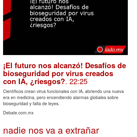
¡El futuro nos alcanzó! Desafíos de
bioseguridad por virus creados
. 22:25
con IA, ¿riesgos?
Científicos crean virus funcionales con IA, abriendo una nueva
era en medicina, pero encendiendo alarmas globales sobre
bioseguridad y falta de leyes.
Debate.com.mx
nadie nos va a extrañar