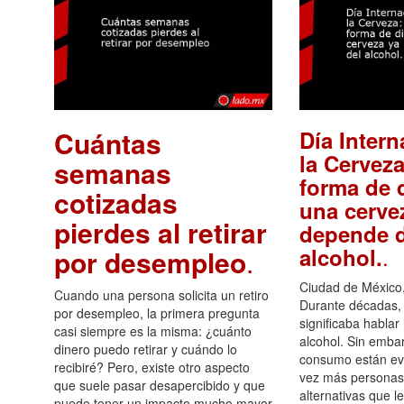
Cuántas
Día Intern
la Cerveza
semanas
forma de d
cotizadas
una cerve
pierdes al retirar
depende d
.
alcohol.
por desempleo
.
Ciudad de México,
Cuando una persona solicita un retiro
Durante décadas, 
por desempleo, la primera pregunta
significaba hablar
casi siempre es la misma: ¿cuánto
alcohol. Sin embar
dinero puedo retirar y cuándo lo
consumo están ev
recibiré? Pero, existe otro aspecto
vez más personas
que suele pasar desapercibido y que
alternativas que l
puede tener un impacto mucho mayor