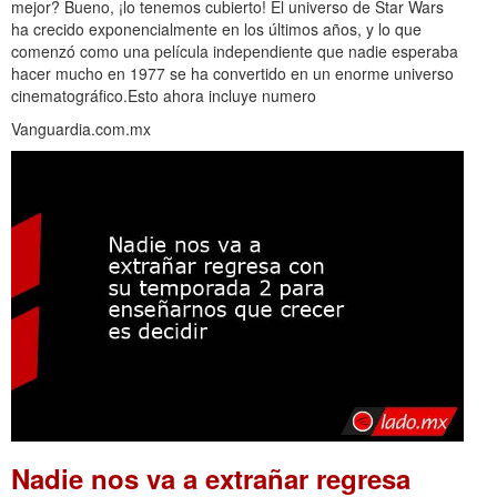
mejor? Bueno, ¡lo tenemos cubierto! El universo de Star Wars
ha crecido exponencialmente en los últimos años, y lo que
comenzó como una película independiente que nadie esperaba
hacer mucho en 1977 se ha convertido en un enorme universo
cinematográfico.Esto ahora incluye numero
Vanguardia.com.mx
Nadie nos va a extrañar regresa