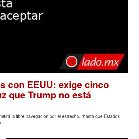
es con EEUU: exige cinco
uz que Trump no está
tirá la libre navegación por el estrecho, “hasta que Estados
a