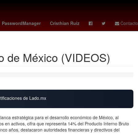
o
Selección de baloncesto de Estados Unidos
LeBron James
PasswordManager
Cristhian Ruiz
Contacto
ico de México (VIDEOS)
otificaciones de Lado.mx
lanca estratégica para el desarrollo económico de México, al
os en activos, cifra que representa 14% del Producto Interno Bruto
inco años, destacaron autoridades financieras y directivos del