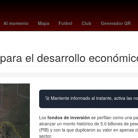
Aguascalientes
juegos mensuales ps plus agosto 2025
Gobiern
Al momento
Mapa
Futbol
Club
Generador QR
Nominación
e para el desarrollo económ
🚀 Mantente informado al instante, activa las n
Los
fondos de inversión
se perfilan como una pa
alcanzar un monto histórico de 5.0 billones de pes
(PIB) y con la que duplicaron su valor en apenas c
sector.