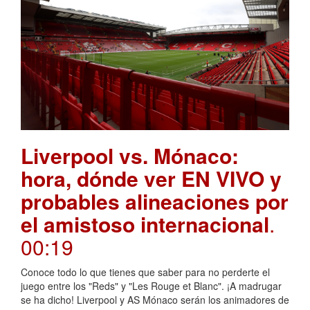
Liverpool vs. Mónaco:
hora, dónde ver EN VIVO y
probables alineaciones por
el amistoso internacional
.
00:19
Conoce todo lo que tienes que saber para no perderte el
juego entre los "Reds" y "Les Rouge et Blanc". ¡A madrugar
se ha dicho! Liverpool y AS Mónaco serán los animadores de