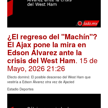
¿El regreso del "Machín"?
El Ajax pone la mira en
Edson Álvarez ante la
crisis del West Ham
. 15 de
Mayo, 2026 21:26
Efecto dominó: El posible descenso del West Ham que
vestiría a Edson Álvarez otra vez de Ajacied
Estadio Deportes