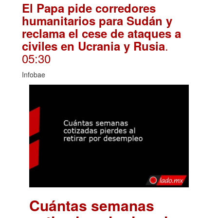
El Papa pide corredores
humanitarios para Sudán y
reclama el cese de ataques a
.
civiles en Ucrania y Rusia
05:30
Infobae
Cuántas semanas