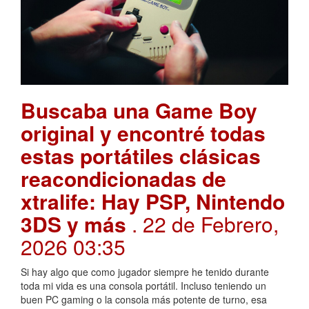
Buscaba una Game Boy
original y encontré todas
estas portátiles clásicas
reacondicionadas de
xtralife: Hay PSP, Nintendo
3DS y más
. 22 de Febrero,
2026 03:35
Si hay algo que como jugador siempre he tenido durante
toda mi vida es una consola portátil. Incluso teniendo un
buen PC gaming o la consola más potente de turno, esa