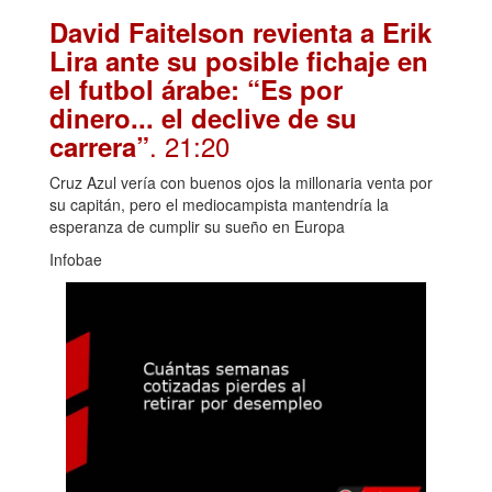
David Faitelson revienta a Erik
Lira ante su posible fichaje en
el futbol árabe: “Es por
dinero... el declive de su
. 21:20
carrera”
Cruz Azul vería con buenos ojos la millonaria venta por
su capitán, pero el mediocampista mantendría la
esperanza de cumplir su sueño en Europa
Infobae