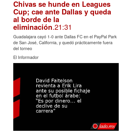
Chivas se hunde en Leagues
Cup; cae ante Dallas y queda
al borde de la
.21:31
eliminación
Guadalajara cayó 1-0 ante Dallas FC en el PayPal Park
de San José, California, y quedó prácticamente fuera
del torneo
El Informador