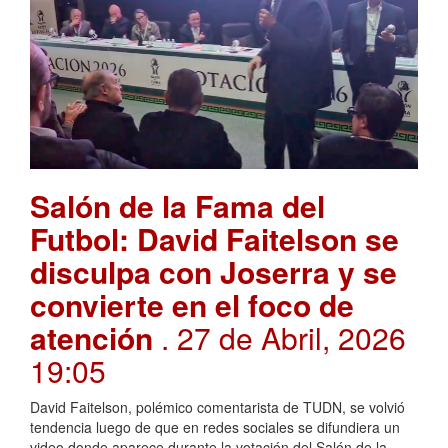
Salón de la Fama del
Futbol: David Faitelson se
disculpa con Joserra y se
convierte en el foco de
atención
. 27 de Abril, 2026
19:05
David Faitelson, polémico comentarista de TUDN, se volvió
tendencia luego de que en redes sociales se difundiera un
video donde aparece durante la votación del Salón de la