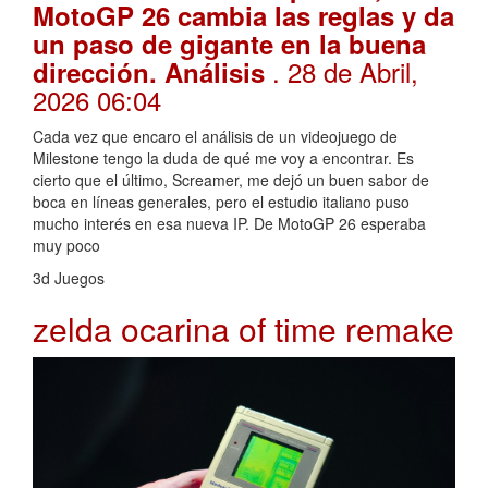
MotoGP 26 cambia las reglas y da
un paso de gigante en la buena
. 28 de Abril,
dirección. Análisis
2026 06:04
Cada vez que encaro el análisis de un videojuego de
Milestone tengo la duda de qué me voy a encontrar. Es
cierto que el último, Screamer, me dejó un buen sabor de
boca en líneas generales, pero el estudio italiano puso
mucho interés en esa nueva IP. De MotoGP 26 esperaba
muy poco
3d Juegos
zelda ocarina of time remake