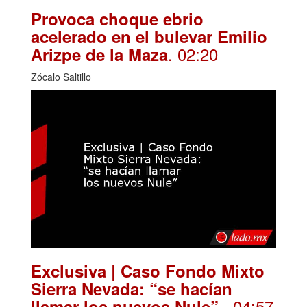
Provoca choque ebrio
acelerado en el bulevar Emilio
. 02:20
Arizpe de la Maza
Zócalo Saltillo
Exclusiva | Caso Fondo Mixto
Sierra Nevada: “se hacían
. 04:57
llamar los nuevos Nule”