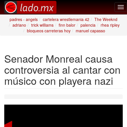
Tog
nav
padres - angels
cartelera wrestlemania 42
The Weeknd
adriano
trick williams
finn balor
palencia
rhea ripley
bloqueos carreteras hoy
manuel capasso
Senador Monreal causa
controversia al cantar con
músico con playera nazi