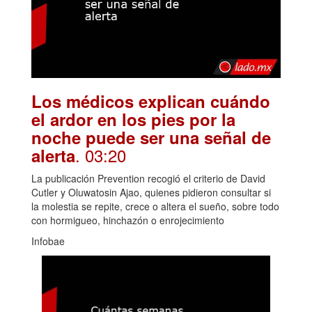
Los médicos explican cuándo
el ardor en los pies por la
noche puede ser una señal de
. 03:20
alerta
La publicación Prevention recogió el criterio de David
Cutler y Oluwatosin Ajao, quienes pidieron consultar si
la molestia se repite, crece o altera el sueño, sobre todo
con hormigueo, hinchazón o enrojecimiento
Infobae