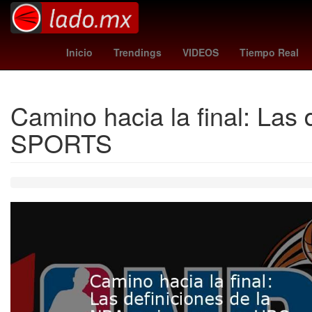
sudafrica vs
Star Wars
Danie
Inicio
Trendings
VIDEOS
Tiempo Real
Camino hacia la final: La
SPORTS