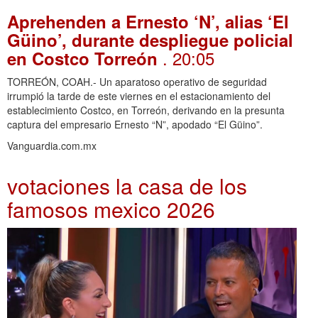
Aprehenden a Ernesto ‘N’, alias ‘El
Güino’, durante despliegue policial
. 20:05
en Costco Torreón
TORREÓN, COAH.- Un aparatoso operativo de seguridad
irrumpió la tarde de este viernes en el estacionamiento del
establecimiento Costco, en Torreón, derivando en la presunta
captura del empresario Ernesto “N”, apodado “El Güino”.
Vanguardia.com.mx
votaciones la casa de los
famosos mexico 2026