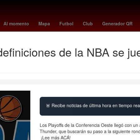
l Sancho
HBO
Nueva York
Dólar estadounidense
Gobierno
Al momento
Mapa
Futbol
Club
Generador QR
s definiciones de la NBA se
🚨 Recibe noticias de última hora en tiempo real
Los Playoffs de la Conferencia Oeste llegó con un
Thunder, que buscarán su paso a la siguiente ron
¡Lee más ACÁ!