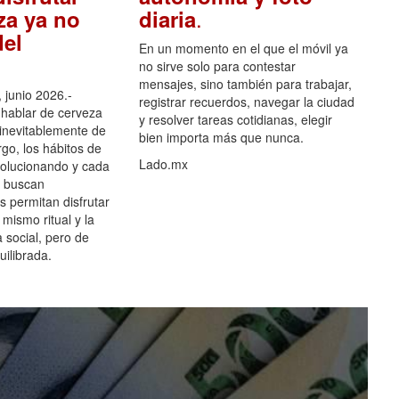
.
za ya no
diaria
el
En un momento en el que el móvil ya
no sirve solo para contestar
mensajes, sino también para trabajar,
 junio 2026.-
registrar recuerdos, navegar la ciudad
hablar de cerveza
y resolver tareas cotidianas, elegir
 inevitablemente de
bien importa más que nunca.
go, los hábitos de
Lado.mx
olucionando y cada
 buscan
es permitan disfrutar
 mismo ritual y la
 social, pero de
ilibrada.