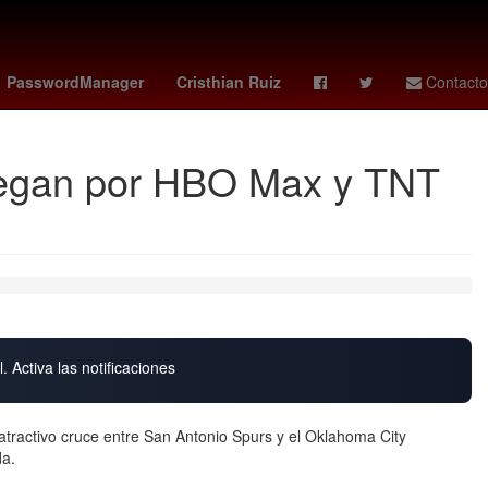
Aguascalientes
Belinda
China
PasswordManager
Cristhian Ruiz
Contacto
 juegan por HBO Max y TNT
. Activa las notificaciones
 atractivo cruce entre San Antonio Spurs y el Oklahoma City
da.