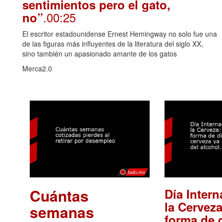
sentimientos pero el gato,
.00:25
no”
El escritor estadounidense Ernest Hemingway no solo fue una
de las figuras más influyentes de la literatura del siglo XX,
sino también un apasionado amante de los gatos
Merca2.0
Cuántas
Día Intern
la Cerveza
semanas
forma de d