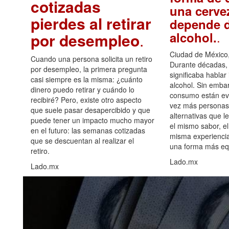
cotizadas
una cerve
pierdes al retirar
depende d
.
alcohol.
por desempleo
.
Ciudad de México,
Cuando una persona solicita un retiro
Durante décadas, 
por desempleo, la primera pregunta
significaba hablar
casi siempre es la misma: ¿cuánto
alcohol. Sin embar
dinero puedo retirar y cuándo lo
consumo están ev
recibiré? Pero, existe otro aspecto
vez más personas
que suele pasar desapercibido y que
alternativas que l
puede tener un impacto mucho mayor
el mismo sabor, el
en el futuro: las semanas cotizadas
misma experiencia
que se descuentan al realizar el
una forma más equ
retiro.
Lado.mx
Lado.mx