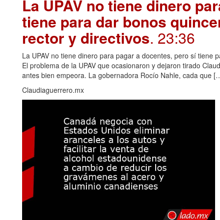
La UPAV no tiene dinero par
tiene para dar bonos quince
rector y directivos
. 23:36
La UPAV no tiene dinero para pagar a docentes, pero sí tiene pa
El problema de la UPAV que ocasionaron y dejaron tirado Claudi
antes bien empeora. La gobernadora Rocío Nahle, cada que […
Claudiaguerrero.mx