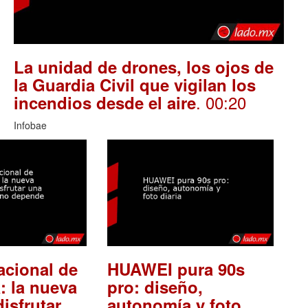
La unidad de drones, los ojos de
la Guardia Civil que vigilan los
. 00:20
incendios desde el aire
Infobae
acional de
HUAWEI pura 90s
: la nueva
pro: diseño,
isfrutar
autonomía y foto