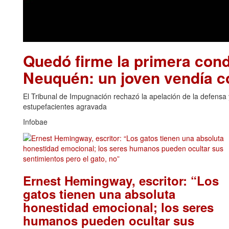
Quedó firme la primera cond
Neuquén: un joven vendía 
El Tribunal de Impugnación rechazó la apelación de la defensa y
estupefacientes agravada
Infobae
Ernest Hemingway, escritor: “Los
gatos tienen una absoluta
honestidad emocional; los seres
humanos pueden ocultar sus