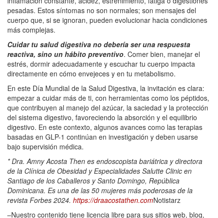
inflamación constante, acidez, estreñimiento, fatiga o digestiones
pesadas. Estos síntomas no son normales; son mensajes del
cuerpo que, si se ignoran, pueden evolucionar hacia condiciones
más complejas.
Cuidar tu salud digestiva no debería ser una respuesta
reactiva, sino un hábito preventivo
. Comer bien, manejar el
estrés, dormir adecuadamente y escuchar tu cuerpo impacta
directamente en cómo envejeces y en tu metabolismo.
En este Día Mundial de la Salud Digestiva, la invitación es clara:
empezar a cuidar más de ti, con herramientas como los péptidos,
que contribuyen al manejo del azúcar, la saciedad y la protección
del sistema digestivo, favoreciendo la absorción y el equilibrio
digestivo. En este contexto, algunos avances como las terapias
basadas en GLP-1 continúan en investigación y deben usarse
bajo supervisión médica.
* Dra. Amny Acosta Then es endoscopista bariátrica y directora
de la Clínica de Obesidad y Especialidades Salutte Clinic en
Santiago de los Caballeros y Santo Domingo, República
Dominicana. Es una de las 50 mujeres más poderosas de la
revista Forbes 2024.
https://draacostathen.
com
Notistarz
–Nuestro contenido tiene licencia libre para sus sitios web, blog,