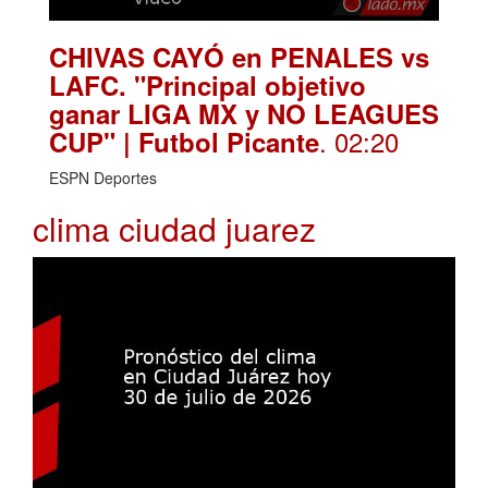
CHIVAS CAYÓ en PENALES vs
LAFC. "Principal objetivo
ganar LIGA MX y NO LEAGUES
. 02:20
CUP" | Futbol Picante
ESPN Deportes
clima ciudad juarez