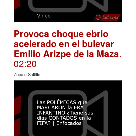
Provoca choque ebrio
acelerado en el bulevar
Emilio Arizpe de la Maza
.
02:20
Zócalo Saltillo