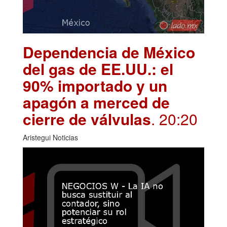
Dependencia de México
del gas de EE.UU.: el
90% importado y un
apagón a merced de
cierre de válvulas
. 20:20
Aristegui Noticias