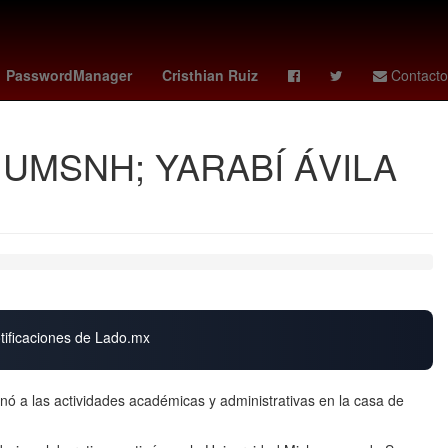
lo Simeone
Melania Trump
Zinedine Zidane
Maluma
PasswordManager
Cristhian Ruiz
Contacto
UMSNH; YARABÍ ÁVILA
otificaciones de Lado.mx
nó a las actividades académicas y administrativas en la casa de