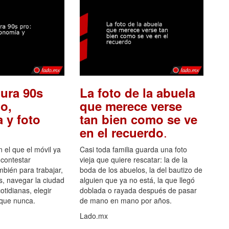
ura 90s
La foto de la abuela
o,
que merece verse
 y foto
tan bien como se ve
.
en el recuerdo
el que el móvil ya
Casi toda familia guarda una foto
 contestar
vieja que quiere rescatar: la de la
mbién para trabajar,
boda de los abuelos, la del bautizo de
s, navegar la ciudad
alguien que ya no está, la que llegó
otidianas, elegir
doblada o rayada después de pasar
 que nunca.
de mano en mano por años.
Lado.mx