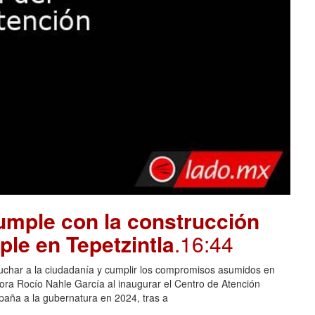
mple con la construcción
ple en Tepetzintla
.16:44
cuchar a la ciudadanía y cumplir los compromisos asumidos en
adora Rocío Nahle García al inaugurar el Centro de Atención
aña a la gubernatura en 2024, tras a