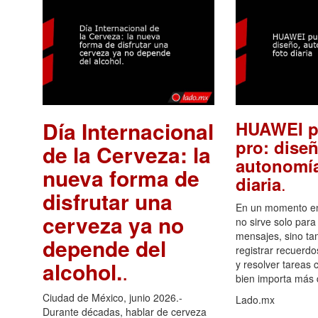
Día Internacional
HUAWEI p
pro: diseñ
de la Cerveza: la
autonomía
nueva forma de
.
diaria
disfrutar una
En un momento en 
cerveza ya no
no sirve solo para
mensajes, sino ta
depende del
registrar recuerdo
alcohol.
.
y resolver tareas c
bien importa más
Ciudad de México, junio 2026.-
Lado.mx
Durante décadas, hablar de cerveza