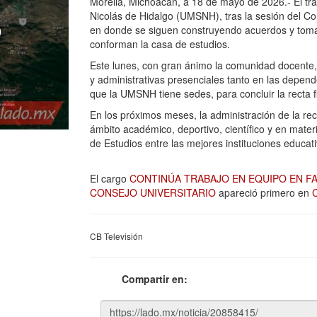
Morelia, Michoacán, a 18 de mayo de 2026.- El tr
Nicolás de Hidalgo (UMSNH), tras la sesión del Con
en donde se siguen construyendo acuerdos y toma
conforman la casa de estudios.
Este lunes, con gran ánimo la comunidad docente, 
y administrativas presenciales tanto en las depend
que la UMSNH tiene sedes, para concluir la recta f
En los próximos meses, la administración de la rec
ámbito académico, deportivo, científico y en mate
de Estudios entre las mejores instituciones educat
El cargo
CONTINÚA TRABAJO EN EQUIPO EN FA
CONSEJO UNIVERSITARIO
apareció primero en
C
CB Televisión
Compartir en: