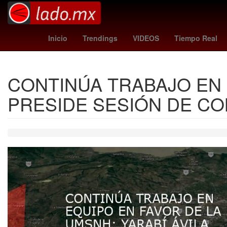
dai dai shakira
giuliano simeone
Hailey Bieber
Lean
Inicio
Trendings
VIDEOS
Tiempo Real
CONTINÚA TRABAJO EN 
PRESIDE SESIÓN DE CO