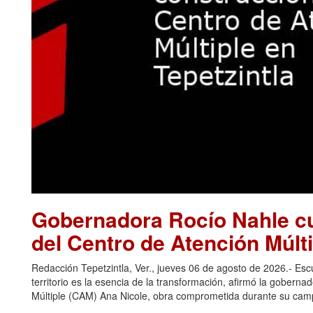
Gobernadora Rocío Nahle cu
del Centro de Atención Múlti
Redacción Tepetzintla, Ver., jueves 06 de agosto de 2026.- Es
territorio es la esencia de la transformación, afirmó la gobern
Múltiple (CAM) Ana Nicole, obra comprometida durante su camp