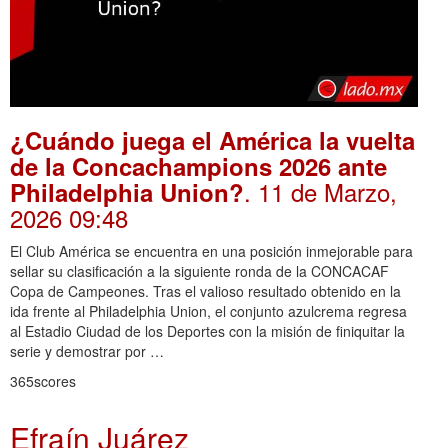
¿Cuándo juega el América la vuelta
de la Concachampions 2026 ante
. 11 de Marzo,
Philadelphia Union?
2026 09:48
El Club América se encuentra en una posición inmejorable para
sellar su clasificación a la siguiente ronda de la CONCACAF
Copa de Campeones. Tras el valioso resultado obtenido en la
ida frente al Philadelphia Union, el conjunto azulcrema regresa
al Estadio Ciudad de los Deportes con la misión de finiquitar la
serie y demostrar por …
365scores
Efraín Juárez