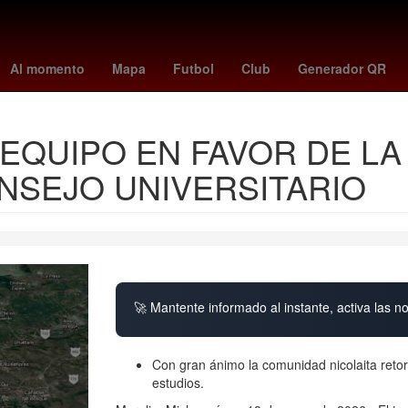
dro Paredes
mariners - giants
sorteo mayor lotería nacional
Cho
Al momento
Mapa
Futbol
Club
Generador QR
EQUIPO EN FAVOR DE LA 
NSEJO UNIVERSITARIO
🚀 Mantente informado al instante, activa las n
Con gran ánimo la comunidad nicolaita retor
estudios.