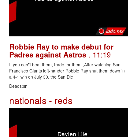
Robbie Ray to make debut for
. 11:19
Padres against Astros
If you can"t beat them, trade for them.,After watching San
Francisco Giants left-hander Robbie Ray shut them down in
a 4-1 win on July 30, the San Die
Deadspin
nationals - reds