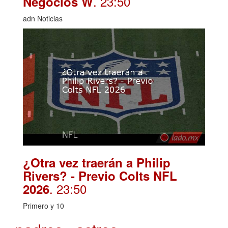
. 23:50
Negocios W
adn Noticias
¿Otra vez traerán a Philip
Rivers? - Previo Colts NFL
. 23:50
2026
Primero y 10