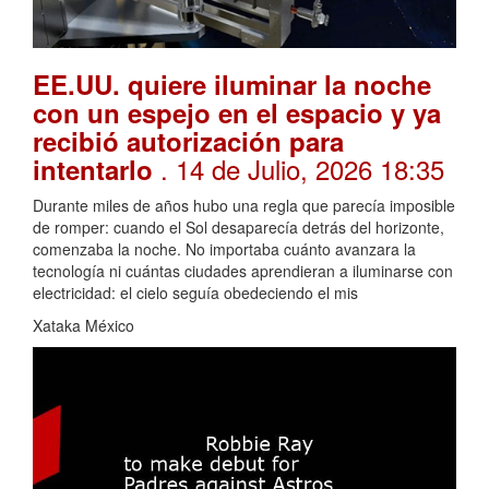
EE.UU. quiere iluminar la noche
con un espejo en el espacio y ya
recibió autorización para
. 14 de Julio, 2026 18:35
intentarlo
Durante miles de años hubo una regla que parecía imposible
de romper: cuando el Sol desaparecía detrás del horizonte,
comenzaba la noche. No importaba cuánto avanzara la
tecnología ni cuántas ciudades aprendieran a iluminarse con
electricidad: el cielo seguía obedeciendo el mis
Xataka México